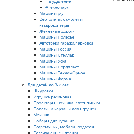
На удаление
#Технопарк
Машины р/у
Вертолеты, самолеты,
квадрокоптеры
Железные дороги
Машины Полесье
Автотреки,гаражи,парковки
Машины Россия
Машины Стеллар
Машины Уфа
Машины Нордпласт
Машины Технок/Орион
Машины Форма
Для детей до 3-х лет
Шнуровки
Игрушка резиновая
Проекторы, ночники, светильники
Палатки и корзины для игрушек
Мякиши
Наборы для купания
Погремушки, мобили, подвески
Развивающие игрушки