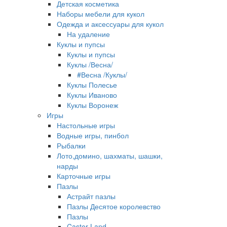
Детская косметика
Наборы мебели для кукол
Одежда и аксессуары для кукол
На удаление
Куклы и пупсы
Куклы и пупсы
Куклы /Весна/
#Весна /Куклы/
Куклы Полесье
Куклы Иваново
Куклы Воронеж
Игры
Настольные игры
Водные игры, пинбол
Рыбалки
Лото,домино, шахматы, шашки,
нарды
Карточные игры
Пазлы
Астрайт пазлы
Пазлы Десятое королевство
Пазлы
Castor Land