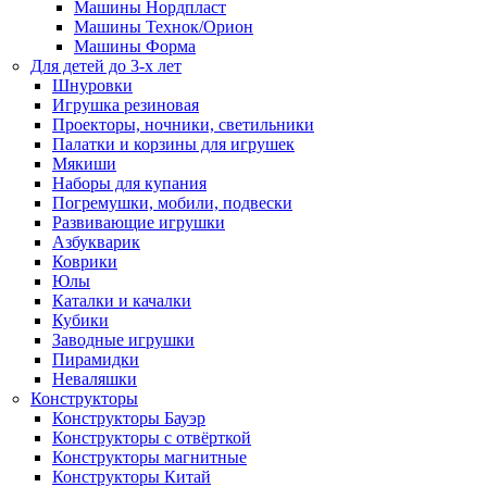
Машины Нордпласт
Машины Технок/Орион
Машины Форма
Для детей до 3-х лет
Шнуровки
Игрушка резиновая
Проекторы, ночники, светильники
Палатки и корзины для игрушек
Мякиши
Наборы для купания
Погремушки, мобили, подвески
Развивающие игрушки
Азбукварик
Коврики
Юлы
Каталки и качалки
Кубики
Заводные игрушки
Пирамидки
Неваляшки
Конструкторы
Конструкторы Бауэр
Конструкторы с отвёрткой
Конструкторы магнитные
Конструкторы Китай