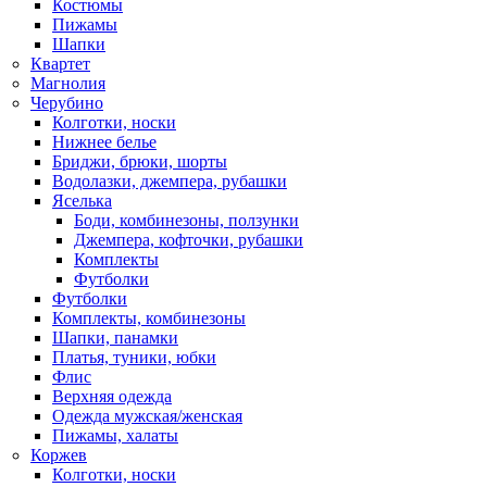
Костюмы
Пижамы
Шапки
Квартет
Магнолия
Черубино
Колготки, носки
Нижнее белье
Бриджи, брюки, шорты
Водолазки, джемпера, рубашки
Яселька
Боди, комбинезоны, ползунки
Джемпера, кофточки, рубашки
Комплекты
Футболки
Футболки
Комплекты, комбинезоны
Шапки, панамки
Платья, туники, юбки
Флис
Верхняя одежда
Одежда мужская/женская
Пижамы, халаты
Коржев
Колготки, носки