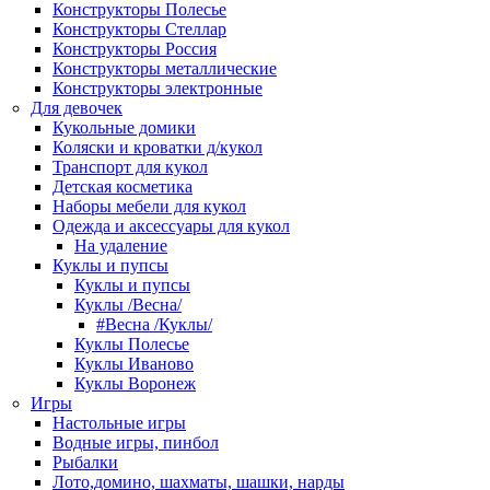
Конструкторы Полесье
Конструкторы Стеллар
Конструкторы Россия
Конструкторы металлические
Конструкторы электронные
Для девочек
Кукольные домики
Коляски и кроватки д/кукол
Транспорт для кукол
Детская косметика
Наборы мебели для кукол
Одежда и аксессуары для кукол
На удаление
Куклы и пупсы
Куклы и пупсы
Куклы /Весна/
#Весна /Куклы/
Куклы Полесье
Куклы Иваново
Куклы Воронеж
Игры
Настольные игры
Водные игры, пинбол
Рыбалки
Лото,домино, шахматы, шашки, нарды