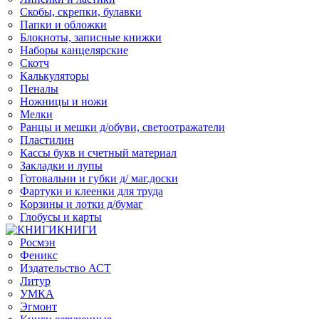
Скобы, скрепки, булавки
Папки и обложки
Блокноты, записные книжки
Наборы канцелярские
Скотч
Калькуляторы
Пеналы
Ножницы и ножи
Мелки
Ранцы и мешки д/обуви, светоотражатели
Пластилин
Кассы букв и счетный материал
Закладки и лупы
Готовальни и губки д/ маг.доски
Фартуки и клеенки для труда
Корзины и лотки д/бумаг
Глобусы и карты
КНИГИ
Росмэн
Феникс
Издательство АСТ
Литур
УМКА
Эгмонт