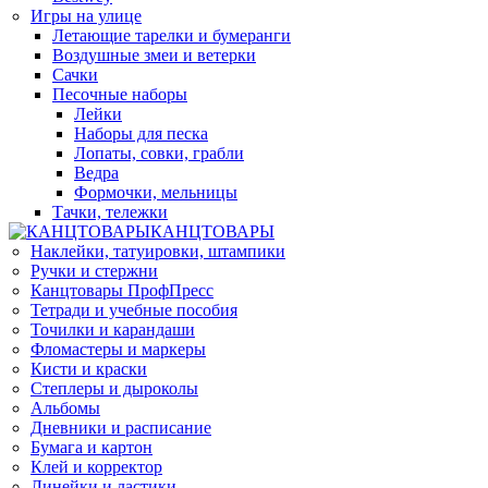
Игры на улице
Летающие тарелки и бумеранги
Воздушные змеи и ветерки
Сачки
Песочные наборы
Лейки
Наборы для песка
Лопаты, совки, грабли
Ведра
Формочки, мельницы
Тачки, тележки
КАНЦТОВАРЫ
Наклейки, татуировки, штампики
Ручки и стержни
Канцтовары ПрофПресс
Тетради и учебные пособия
Точилки и карандаши
Фломастеры и маркеры
Кисти и краски
Степлеры и дыроколы
Альбомы
Дневники и расписание
Бумага и картон
Клей и корректор
Линейки и ластики