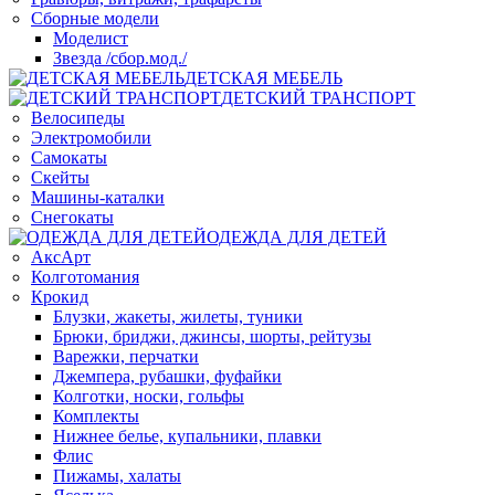
Сборные модели
Моделист
Звезда /сбор.мод./
ДЕТСКАЯ МЕБЕЛЬ
ДЕТСКИЙ ТРАНСПОРТ
Велосипеды
Электромобили
Самокаты
Скейты
Машины-каталки
Снегокаты
ОДЕЖДА ДЛЯ ДЕТЕЙ
АксАрт
Колготомания
Крокид
Блузки, жакеты, жилеты, туники
Брюки, бриджи, джинсы, шорты, рейтузы
Варежки, перчатки
Джемпера, рубашки, фуфайки
Колготки, носки, гольфы
Комплекты
Нижнее белье, купальники, плавки
Флис
Пижамы, халаты