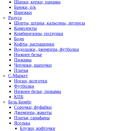
Шапки, кепки, панамы
Брюки, п/к
Варежки
Радуга
Шорты, штаны, кальсоны, легинсы
Комплекты
Комбинезоны, ползунки
Боди
Кофты, распашонки
Водолазки, джемпера, футболки
Нижнее белье
Пижамы
Чепчики, шапочки
Платья
С-Маркет
Носки, колготки
Футболки
Нижнее белье, пижамы
КПБ
Бель Бимбо
Сорочки, фуфайки
Джемпера, жакеты
Платья, сарафаны
Яселька
Блузки, кофточки