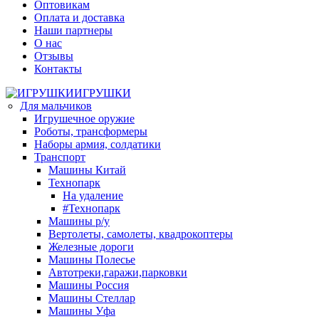
Оптовикам
Оплата и доставка
Наши партнеры
О нас
Отзывы
Контакты
ИГРУШКИ
Для мальчиков
Игрушечное оружие
Роботы, трансформеры
Наборы армия, солдатики
Транспорт
Машины Китай
Технопарк
На удаление
#Технопарк
Машины р/у
Вертолеты, самолеты, квадрокоптеры
Железные дороги
Машины Полесье
Автотреки,гаражи,парковки
Машины Россия
Машины Стеллар
Машины Уфа