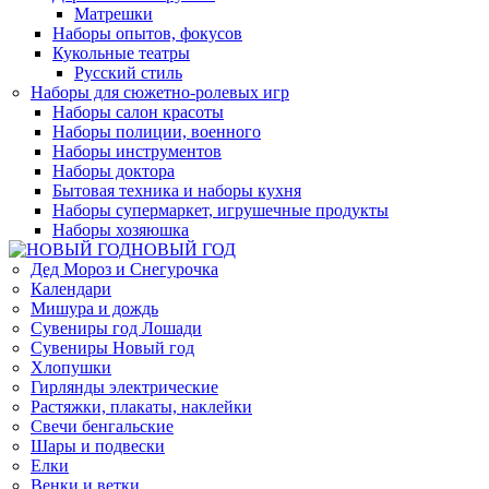
Матрешки
Наборы опытов, фокусов
Кукольные театры
Русский стиль
Наборы для сюжетно-ролевых игр
Наборы салон красоты
Наборы полиции, военного
Наборы инструментов
Наборы доктора
Бытовая техника и наборы кухня
Наборы супермаркет, игрушечные продукты
Наборы хозяюшка
НОВЫЙ ГОД
Дед Мороз и Снегурочка
Календари
Мишура и дождь
Сувениры год Лошади
Сувениры Новый год
Хлопушки
Гирлянды электрические
Растяжки, плакаты, наклейки
Свечи бенгальские
Шары и подвески
Елки
Венки и ветки