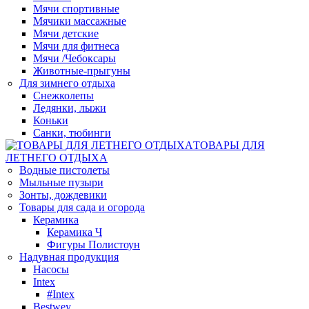
Мячи спортивные
Мячики массажные
Мячи детские
Мячи для фитнеса
Мячи /Чебоксары
Животные-прыгуны
Для зимнего отдыха
Снежколепы
Ледянки, лыжи
Коньки
Санки, тюбинги
ТОВАРЫ ДЛЯ
ЛЕТНЕГО ОТДЫХА
Водные пистолеты
Мыльные пузыри
Зонты, дождевики
Товары для сада и огорода
Керамика
Керамика Ч
Фигуры Полистоун
Надувная продукция
Насосы
Intex
#Intex
Bestwey