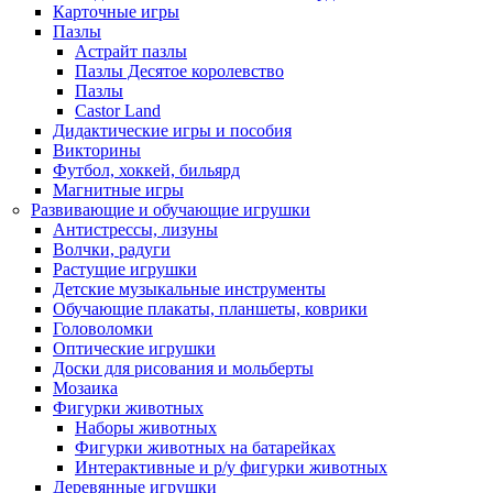
Карточные игры
Пазлы
Астрайт пазлы
Пазлы Десятое королевство
Пазлы
Castor Land
Дидактические игры и пособия
Викторины
Футбол, хоккей, бильярд
Магнитные игры
Развивающие и обучающие игрушки
Антистрессы, лизуны
Волчки, радуги
Растущие игрушки
Детские музыкальные инструменты
Обучающие плакаты, планшеты, коврики
Головоломки
Оптические игрушки
Доски для рисования и мольберты
Мозаика
Фигурки животных
Наборы животных
Фигурки животных на батарейках
Интерактивные и р/у фигурки животных
Деревянные игрушки