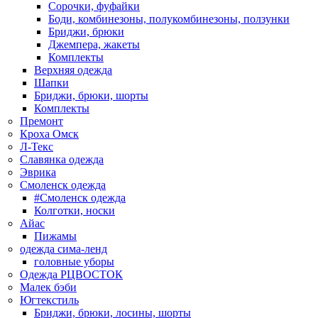
Сорочки, фуфайки
Боди, комбинезоны, полукомбинезоны, ползунки
Бриджи, брюки
Джемпера, жакеты
Комплекты
Верхняя одежда
Шапки
Бриджи, брюки, шорты
Комплекты
Премонт
Кроха Омск
Л-Текс
Славянка одежда
Эврика
Смоленск одежда
#Смоленск одежда
Колготки, носки
Айас
Пижамы
одежда сима-ленд
головные уборы
Одежда РЦВОСТОК
Малек бэби
Югтекстиль
Бриджи, брюки, лосины, шорты