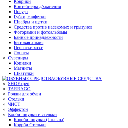
Коврики
Контейнеры д/хранения
Посуда
Губки, салфетки
Швабры и щетки
Средства против насекомых и грызунов
Фоторамки и фотоальбомы
Банные принадлежности
Бытовая химия
Перчатки хоз-е
Лопаты
Сувениры
Копилки
Магниты
Шкатулки
ОБУВНЫЕ СРЕДСТВА
SHOExpert
TARRAGO
Рожки для обуви
Стельки
ЧИСТ
Эффектон
Корби шнурки и стельки
Коррби шнурки (Польша)
Коррби Стельки