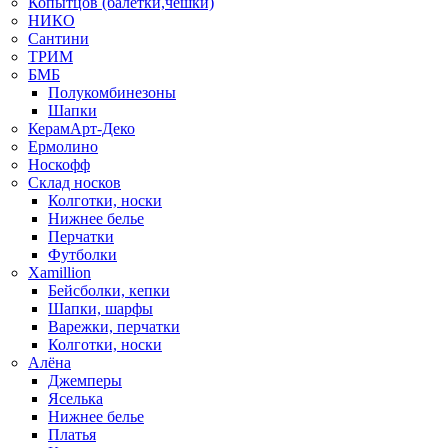
Копытцов (балетки,чешки)
НИКО
Сантини
ТРИМ
БМБ
Полукомбинезоны
Шапки
КерамАрт-Деко
Ермолино
Носкофф
Склад носков
Колготки, носки
Нижнее белье
Перчатки
Футболки
Xamillion
Бейсболки, кепки
Шапки, шарфы
Варежки, перчатки
Колготки, носки
Алёна
Джемперы
Яселька
Нижнее белье
Платья