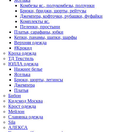
Яселька
Комбезы яс., полукомбезы, ползунки
Брюки, бриджи, шорты, рейтузы
Джемпера, кофточки, рубашки, фуфайки
Комплекты яс.
Пеленки, простыни
Платья, сарафаны, юбки
Кепки, панамы, шапки, шарфы
Верхняя одежда
#Крокид
Кроха одежда
ТД Текстиль
ЮЛЛА одежда
Нижнее белье
Яселька
Брюки, шорты, легинсы
Джемпера
Платья
Бибон
Кидсмод Москва
Крост одежда
Мейлон
Славянка одежда
Sila
АЛЕКСА