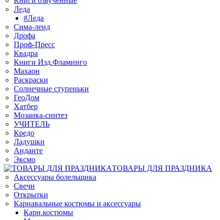
Книги озвученные
Леда
#Леда
Сима-ленд
Дрофа
Проф-Пресс
Квадра
Книги Изд.Фламинго
Махаон
Раскраски
Солнечные ступеньки
ГеоДом
Хатбер
Мозаика-синтез
УЧИТЕЛЬ
Кредо
Ладушки
Анданте
Эксмо
ТОВАРЫ ДЛЯ ПРАЗДНИКА
Аксессуары болельщика
Свечи
Открытки
Карнавальные костюмы и аксессуары
Карн.костюмы