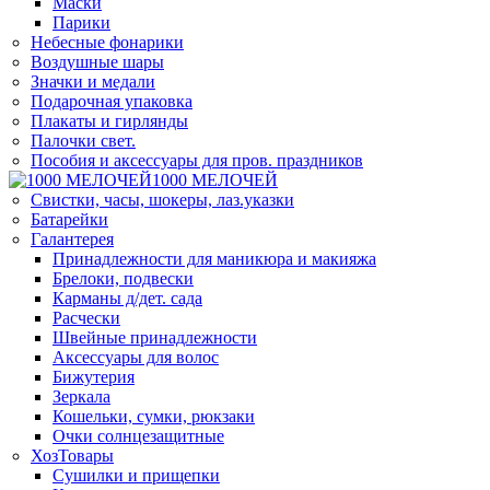
Маски
Парики
Небесные фонарики
Воздушные шары
Значки и медали
Подарочная упаковка
Плакаты и гирлянды
Палочки свет.
Пособия и аксессуары для пров. праздников
1000 МЕЛОЧЕЙ
Свистки, часы, шокеры, лаз.указки
Батарейки
Галантерея
Принадлежности для маникюра и макияжа
Брелоки, подвески
Карманы д/дет. сада
Расчески
Швейные принадлежности
Аксессуары для волос
Бижутерия
Зеркала
Кошельки, сумки, рюкзаки
Очки солнцезащитные
ХозТовары
Сушилки и прищепки