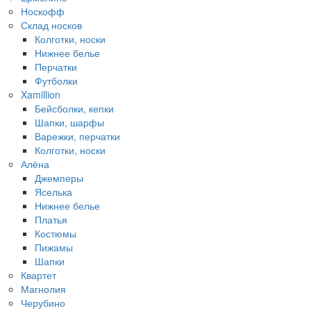
Носкофф
Склад носков
Колготки, носки
Нижнее белье
Перчатки
Футболки
Xamillion
Бейсболки, кепки
Шапки, шарфы
Варежки, перчатки
Колготки, носки
Алёна
Джемперы
Яселька
Нижнее белье
Платья
Костюмы
Пижамы
Шапки
Квартет
Магнолия
Черубино