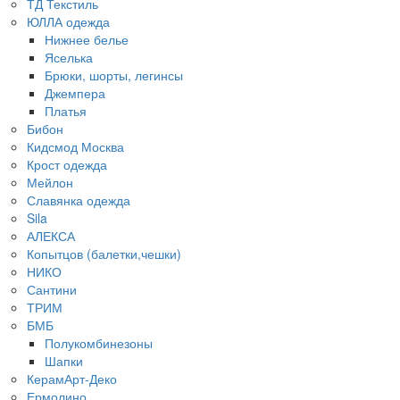
ТД Текстиль
ЮЛЛА одежда
Нижнее белье
Яселька
Брюки, шорты, легинсы
Джемпера
Платья
Бибон
Кидсмод Москва
Крост одежда
Мейлон
Славянка одежда
Sila
АЛЕКСА
Копытцов (балетки,чешки)
НИКО
Сантини
ТРИМ
БМБ
Полукомбинезоны
Шапки
КерамАрт-Деко
Ермолино