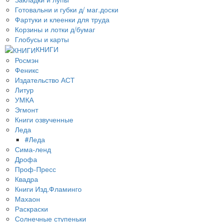
Готовальни и губки д/ маг.доски
Фартуки и клеенки для труда
Корзины и лотки д/бумаг
Глобусы и карты
КНИГИ
Росмэн
Феникс
Издательство АСТ
Литур
УМКА
Эгмонт
Книги озвученные
Леда
#Леда
Сима-ленд
Дрофа
Проф-Пресс
Квадра
Книги Изд.Фламинго
Махаон
Раскраски
Солнечные ступеньки