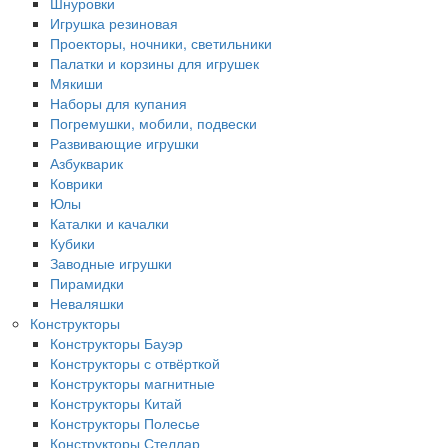
Шнуровки
Игрушка резиновая
Проекторы, ночники, светильники
Палатки и корзины для игрушек
Мякиши
Наборы для купания
Погремушки, мобили, подвески
Развивающие игрушки
Азбукварик
Коврики
Юлы
Каталки и качалки
Кубики
Заводные игрушки
Пирамидки
Неваляшки
Конструкторы
Конструкторы Бауэр
Конструкторы с отвёрткой
Конструкторы магнитные
Конструкторы Китай
Конструкторы Полесье
Конструкторы Стеллар