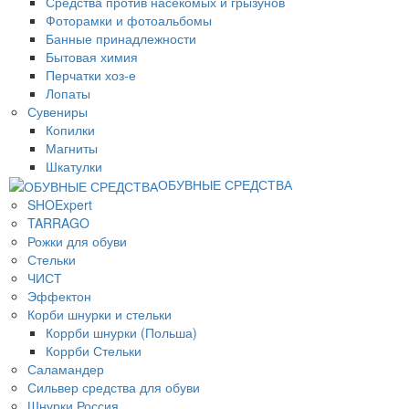
Средства против насекомых и грызунов
Фоторамки и фотоальбомы
Банные принадлежности
Бытовая химия
Перчатки хоз-е
Лопаты
Сувениры
Копилки
Магниты
Шкатулки
ОБУВНЫЕ СРЕДСТВА
SHOExpert
TARRAGO
Рожки для обуви
Стельки
ЧИСТ
Эффектон
Корби шнурки и стельки
Коррби шнурки (Польша)
Коррби Стельки
Саламандер
Сильвер средства для обуви
Шнурки Россия