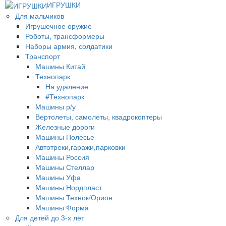
ИГРУШКИ
Для мальчиков
Игрушечное оружие
Роботы, трансформеры
Наборы армия, солдатики
Транспорт
Машины Китай
Технопарк
На удаление
#Технопарк
Машины р/у
Вертолеты, самолеты, квадрокоптеры
Железные дороги
Машины Полесье
Автотреки,гаражи,парковки
Машины Россия
Машины Стеллар
Машины Уфа
Машины Нордпласт
Машины Технок/Орион
Машины Форма
Для детей до 3-х лет