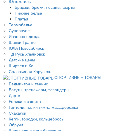
Югтекстиль
Бриджи, брюки, лосины, шорты
Нижнее белье
Платья
Термобелье
Суперпупс
Иваново одежда
Шапки Транго
ЮЛА Новосибирск
ТД Русь Ульяновск
Детские цены
Ширяев и Ко
Соловьиная Карусель
СПОРТИВНЫЕ ТОВАРЫ
Бадминтон и теннис
Батуты, тренажеры, эспандеры
Дартс
Ролики и защита
Гантели, палки гимн., масс.дорожки
Скакалки
Кегли, городки, кольцебросы
Обручи
Шары для сухого бассеина