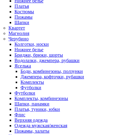
Нижнее белье
Платья
Костюмы
Пижамы
Шапки
Квартет
Магнолия
Черубино
Колготки, носки
Нижнее белье
Бриджи, брюки, шорты
Водолазки, джемпера, рубашки
Яселька
Боди, комбинезоны, ползунки
Джемпера, кофточки, рубашки
Комплекты
Футболки
Футболки
Комплекты, комбинезоны
Шапки, панамки
Платья, туники, юбки
Флис
Верхняя одежда
Одежда мужская/женская
Пижамы, халаты