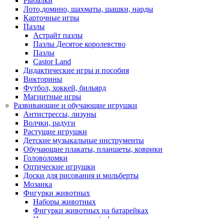
Рыбалки
Лото,домино, шахматы, шашки, нарды
Карточные игры
Пазлы
Астрайт пазлы
Пазлы Десятое королевство
Пазлы
Castor Land
Дидактические игры и пособия
Викторины
Футбол, хоккей, бильярд
Магнитные игры
Развивающие и обучающие игрушки
Антистрессы, лизуны
Волчки, радуги
Растущие игрушки
Детские музыкальные инструменты
Обучающие плакаты, планшеты, коврики
Головоломки
Оптические игрушки
Доски для рисования и мольберты
Мозаика
Фигурки животных
Наборы животных
Фигурки животных на батарейках