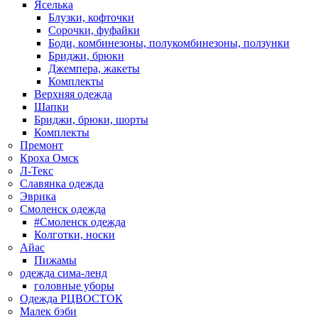
Яселька
Блузки, кофточки
Сорочки, фуфайки
Боди, комбинезоны, полукомбинезоны, ползунки
Бриджи, брюки
Джемпера, жакеты
Комплекты
Верхняя одежда
Шапки
Бриджи, брюки, шорты
Комплекты
Премонт
Кроха Омск
Л-Текс
Славянка одежда
Эврика
Смоленск одежда
#Смоленск одежда
Колготки, носки
Айас
Пижамы
одежда сима-ленд
головные уборы
Одежда РЦВОСТОК
Малек бэби