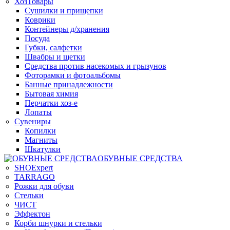
ХозТовары
Сушилки и прищепки
Коврики
Контейнеры д/хранения
Посуда
Губки, салфетки
Швабры и щетки
Средства против насекомых и грызунов
Фоторамки и фотоальбомы
Банные принадлежности
Бытовая химия
Перчатки хоз-е
Лопаты
Сувениры
Копилки
Магниты
Шкатулки
ОБУВНЫЕ СРЕДСТВА
SHOExpert
TARRAGO
Рожки для обуви
Стельки
ЧИСТ
Эффектон
Корби шнурки и стельки