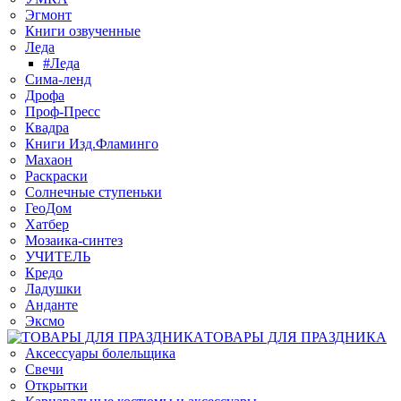
Эгмонт
Книги озвученные
Леда
#Леда
Сима-ленд
Дрофа
Проф-Пресс
Квадра
Книги Изд.Фламинго
Махаон
Раскраски
Солнечные ступеньки
ГеоДом
Хатбер
Мозаика-синтез
УЧИТЕЛЬ
Кредо
Ладушки
Анданте
Эксмо
ТОВАРЫ ДЛЯ ПРАЗДНИКА
Аксессуары болельщика
Свечи
Открытки