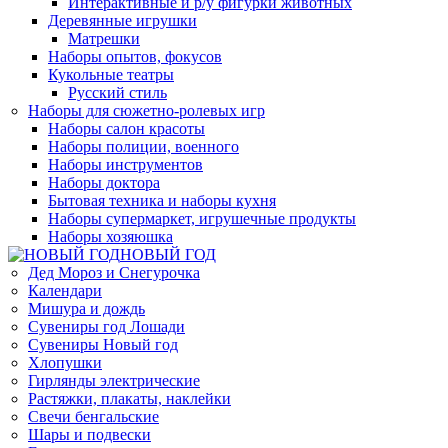
Интерактивные и р/у фигурки животных
Деревянные игрушки
Матрешки
Наборы опытов, фокусов
Кукольные театры
Русский стиль
Наборы для сюжетно-ролевых игр
Наборы салон красоты
Наборы полиции, военного
Наборы инструментов
Наборы доктора
Бытовая техника и наборы кухня
Наборы супермаркет, игрушечные продукты
Наборы хозяюшка
НОВЫЙ ГОД
Дед Мороз и Снегурочка
Календари
Мишура и дождь
Сувениры год Лошади
Сувениры Новый год
Хлопушки
Гирлянды электрические
Растяжки, плакаты, наклейки
Свечи бенгальские
Шары и подвески