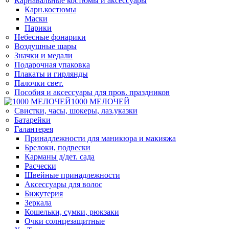
Карнавальные костюмы и аксессуары
Карн.костюмы
Маски
Парики
Небесные фонарики
Воздушные шары
Значки и медали
Подарочная упаковка
Плакаты и гирлянды
Палочки свет.
Пособия и аксессуары для пров. праздников
1000 МЕЛОЧЕЙ
Свистки, часы, шокеры, лаз.указки
Батарейки
Галантерея
Принадлежности для маникюра и макияжа
Брелоки, подвески
Карманы д/дет. сада
Расчески
Швейные принадлежности
Аксессуары для волос
Бижутерия
Зеркала
Кошельки, сумки, рюкзаки
Очки солнцезащитные