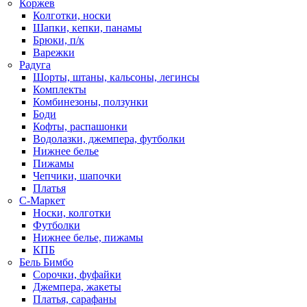
Коржев
Колготки, носки
Шапки, кепки, панамы
Брюки, п/к
Варежки
Радуга
Шорты, штаны, кальсоны, легинсы
Комплекты
Комбинезоны, ползунки
Боди
Кофты, распашонки
Водолазки, джемпера, футболки
Нижнее белье
Пижамы
Чепчики, шапочки
Платья
С-Маркет
Носки, колготки
Футболки
Нижнее белье, пижамы
КПБ
Бель Бимбо
Сорочки, фуфайки
Джемпера, жакеты
Платья, сарафаны