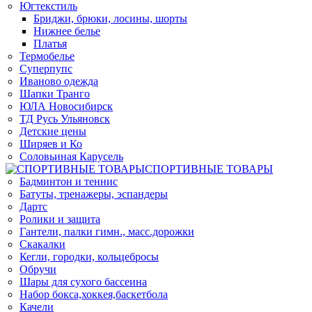
Югтекстиль
Бриджи, брюки, лосины, шорты
Нижнее белье
Платья
Термобелье
Суперпупс
Иваново одежда
Шапки Транго
ЮЛА Новосибирск
ТД Русь Ульяновск
Детские цены
Ширяев и Ко
Соловьиная Карусель
СПОРТИВНЫЕ ТОВАРЫ
Бадминтон и теннис
Батуты, тренажеры, эспандеры
Дартс
Ролики и защита
Гантели, палки гимн., масс.дорожки
Скакалки
Кегли, городки, кольцебросы
Обручи
Шары для сухого бассеина
Набор бокса,хоккея,баскетбола
Качели