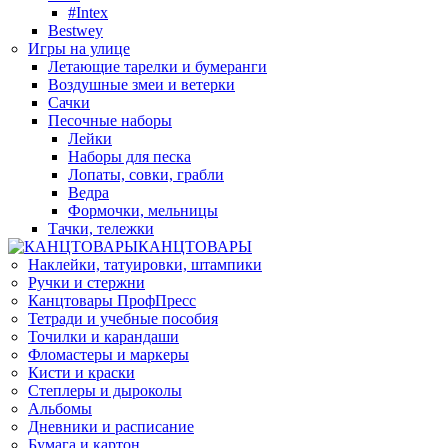
#Intex
Bestwey
Игры на улице
Летающие тарелки и бумеранги
Воздушные змеи и ветерки
Сачки
Песочные наборы
Лейки
Наборы для песка
Лопаты, совки, грабли
Ведра
Формочки, мельницы
Тачки, тележки
КАНЦТОВАРЫ
Наклейки, татуировки, штампики
Ручки и стержни
Канцтовары ПрофПресс
Тетради и учебные пособия
Точилки и карандаши
Фломастеры и маркеры
Кисти и краски
Степлеры и дыроколы
Альбомы
Дневники и расписание
Бумага и картон