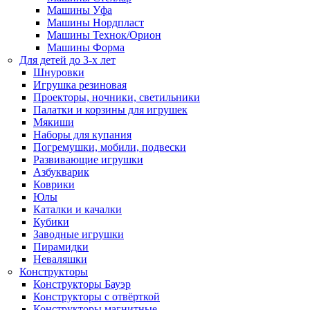
Машины Уфа
Машины Нордпласт
Машины Технок/Орион
Машины Форма
Для детей до 3-х лет
Шнуровки
Игрушка резиновая
Проекторы, ночники, светильники
Палатки и корзины для игрушек
Мякиши
Наборы для купания
Погремушки, мобили, подвески
Развивающие игрушки
Азбукварик
Коврики
Юлы
Каталки и качалки
Кубики
Заводные игрушки
Пирамидки
Неваляшки
Конструкторы
Конструкторы Бауэр
Конструкторы с отвёрткой
Конструкторы магнитные