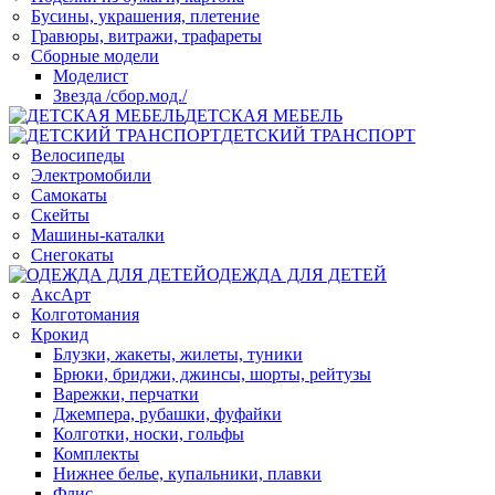
Бусины, украшения, плетение
Гравюры, витражи, трафареты
Сборные модели
Моделист
Звезда /сбор.мод./
ДЕТСКАЯ МЕБЕЛЬ
ДЕТСКИЙ ТРАНСПОРТ
Велосипеды
Электромобили
Самокаты
Скейты
Машины-каталки
Снегокаты
ОДЕЖДА ДЛЯ ДЕТЕЙ
АксАрт
Колготомания
Крокид
Блузки, жакеты, жилеты, туники
Брюки, бриджи, джинсы, шорты, рейтузы
Варежки, перчатки
Джемпера, рубашки, фуфайки
Колготки, носки, гольфы
Комплекты
Нижнее белье, купальники, плавки
Флис