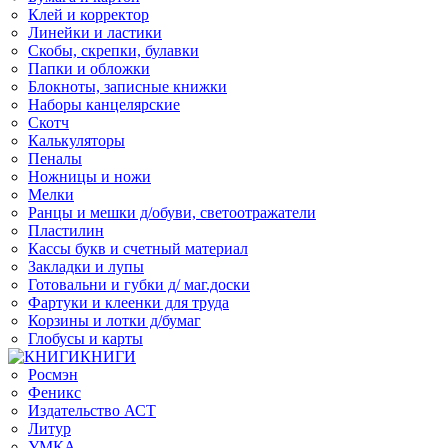
Клей и корректор
Линейки и ластики
Скобы, скрепки, булавки
Папки и обложки
Блокноты, записные книжки
Наборы канцелярские
Скотч
Калькуляторы
Пеналы
Ножницы и ножи
Мелки
Ранцы и мешки д/обуви, светоотражатели
Пластилин
Кассы букв и счетный материал
Закладки и лупы
Готовальни и губки д/ маг.доски
Фартуки и клеенки для труда
Корзины и лотки д/бумаг
Глобусы и карты
КНИГИ
Росмэн
Феникс
Издательство АСТ
Литур
УМКА