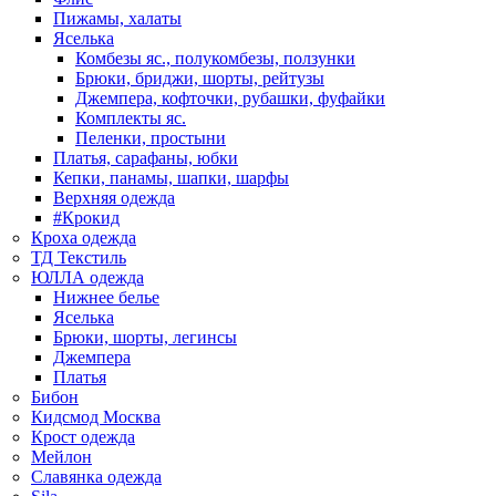
Пижамы, халаты
Яселька
Комбезы яс., полукомбезы, ползунки
Брюки, бриджи, шорты, рейтузы
Джемпера, кофточки, рубашки, фуфайки
Комплекты яс.
Пеленки, простыни
Платья, сарафаны, юбки
Кепки, панамы, шапки, шарфы
Верхняя одежда
#Крокид
Кроха одежда
ТД Текстиль
ЮЛЛА одежда
Нижнее белье
Яселька
Брюки, шорты, легинсы
Джемпера
Платья
Бибон
Кидсмод Москва
Крост одежда
Мейлон
Славянка одежда