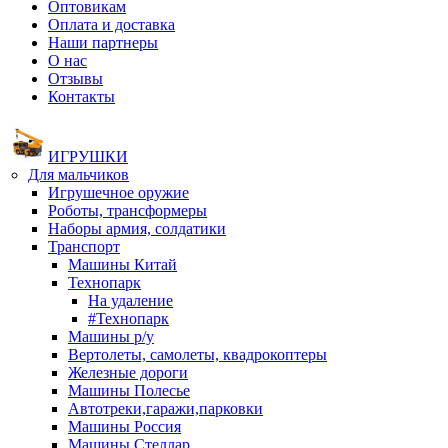
Оптовикам
Оплата и доставка
Наши партнеры
О нас
Отзывы
Контакты
ИГРУШКИ
Для мальчиков
Игрушечное оружие
Роботы, трансформеры
Наборы армия, солдатики
Транспорт
Машины Китай
Технопарк
На удаление
#Технопарк
Машины р/у
Вертолеты, самолеты, квадрокоптеры
Железные дороги
Машины Полесье
Автотреки,гаражи,парковки
Машины Россия
Машины Стеллар