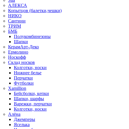
Sila
АЛЕКСА
Копытцов (балетки,чешки)
НИКО
Сантини
ТРИМ
БМБ
Полукомбинезоны
Шапки
КерамАрт-Деко
Ермолино
Носкофф
Склад носков
Колготки, носки
Нижнее белье
Перчатки
Футболки
Xamillion
Бейсболки, кепки
Шапки, шарфы
Варежки, перчатки
Колготки, носки
Алёна
Джемперы
Яселька