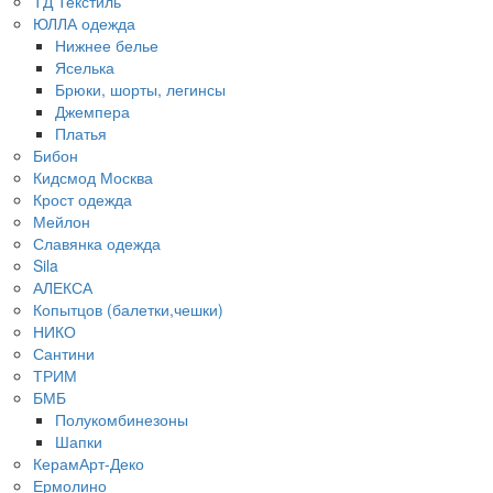
ТД Текстиль
ЮЛЛА одежда
Нижнее белье
Яселька
Брюки, шорты, легинсы
Джемпера
Платья
Бибон
Кидсмод Москва
Крост одежда
Мейлон
Славянка одежда
Sila
АЛЕКСА
Копытцов (балетки,чешки)
НИКО
Сантини
ТРИМ
БМБ
Полукомбинезоны
Шапки
КерамАрт-Деко
Ермолино