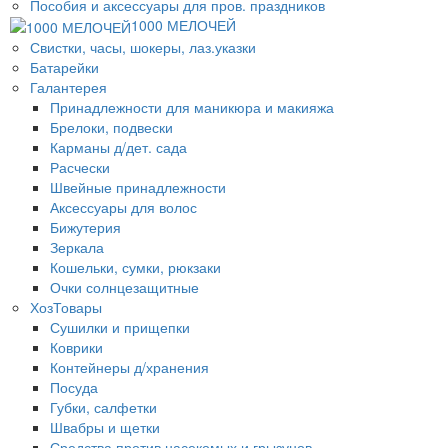
Пособия и аксессуары для пров. праздников
1000 МЕЛОЧЕЙ
Свистки, часы, шокеры, лаз.указки
Батарейки
Галантерея
Принадлежности для маникюра и макияжа
Брелоки, подвески
Карманы д/дет. сада
Расчески
Швейные принадлежности
Аксессуары для волос
Бижутерия
Зеркала
Кошельки, сумки, рюкзаки
Очки солнцезащитные
ХозТовары
Сушилки и прищепки
Коврики
Контейнеры д/хранения
Посуда
Губки, салфетки
Швабры и щетки
Средства против насекомых и грызунов