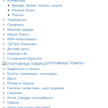
Югтекстиль
Бриджи, брюки, лосины, шорты
Нижнее белье
Платья
Термобелье
Суперпупс
Иваново одежда
Шапки Транго
ЮЛА Новосибирск
ТД Русь Ульяновск
Детские цены
Ширяев и Ко
Соловьиная Карусель
СПОРТИВНЫЕ ТОВАРЫ
Бадминтон и теннис
Батуты, тренажеры, эспандеры
Дартс
Ролики и защита
Гантели, палки гимн., масс.дорожки
Скакалки
Кегли, городки, кольцебросы
Обручи
Шары для сухого бассеина