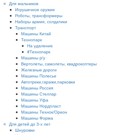
Для мальчиков
Игрушечное оружие
Роботы, трансформеры
Наборы армия, солдатики
Транспорт
Машины Китай
Технопарк
На удаление
#Технопарк
Машины р/у
Вертолеты, самолеты, квадрокоптеры
Железные дороги
Машины Полесье
Автотреки,гаражи,парковки
Машины Россия
Машины Стеллар
Машины Уфа
Машины Нордпласт
Машины Технок/Орион
Машины Форма
Для детей до 3-х лет
Шнуровки