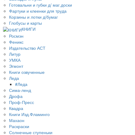
Готовальни и губки д/ маг.доски
Фартуки и клеенки для труда
Корзины и лотки д/бумаг
Глобусы и карты
КНИГИ
Росмэн
Феникс
Издательство АСТ
Литур
УМКА
Эгмонт
Книги озвученные
Леда
#Леда
Сима-ленд
Дрофа
Проф-Пресс
Квадра
Книги Изд.Фламинго
Махаон
Раскраски
Солнечные ступеньки