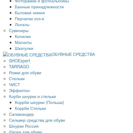
Фоторамки и фотоальбомы
Банные принадлежности
Бытовая химия
Перчатки хоз-е
Лопаты
Сувениры
Копилки
Магниты
Шкатулки
ОБУВНЫЕ СРЕДСТВА
SHOExpert
TARRAGO
Рожки для обуви
Стельки
ЧИСТ
Эффектон
Корби шнурки и стельки
Коррби шнурки (Польша)
Коррби Стельки
Саламандер
Сильвер средства для обуви
Шнурки Россия
Щетки для обуви