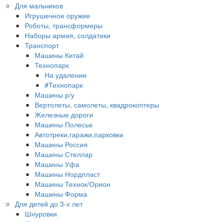
Для мальчиков
Игрушечное оружие
Роботы, трансформеры
Наборы армия, солдатики
Транспорт
Машины Китай
Технопарк
На удаление
#Технопарк
Машины р/у
Вертолеты, самолеты, квадрокоптеры
Железные дороги
Машины Полесье
Автотреки,гаражи,парковки
Машины Россия
Машины Стеллар
Машины Уфа
Машины Нордпласт
Машины Технок/Орион
Машины Форма
Для детей до 3-х лет
Шнуровки