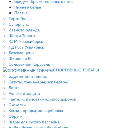
Бриджи, брюки, лосины, шорты
Нижнее белье
Платья
Термобелье
Суперпупс
Иваново одежда
Шапки Транго
ЮЛА Новосибирск
ТД Русь Ульяновск
Детские цены
Ширяев и Ко
Соловьиная Карусель
СПОРТИВНЫЕ ТОВАРЫ
Бадминтон и теннис
Батуты, тренажеры, эспандеры
Дартс
Ролики и защита
Гантели, палки гимн., масс.дорожки
Скакалки
Кегли, городки, кольцебросы
Обручи
Шары для сухого бассеина
Набор бокса,хоккея,баскетбола