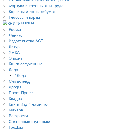
Фартуки и клеенки для труда
Корзины и лотки д/бумаг
Глобусы и карты
КНИГИ
Росмэн
Феникс
Издательство АСТ
Литур
УМКА
Эгмонт
Книги озвученные
Леда
#Леда
Сима-ленд
Дрофа
Проф-Пресс
Квадра
Книги Изд.Фламинго
Махаон
Раскраски
Солнечные ступеньки
ГеоДом