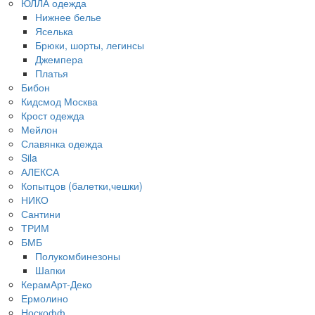
ЮЛЛА одежда
Нижнее белье
Яселька
Брюки, шорты, легинсы
Джемпера
Платья
Бибон
Кидсмод Москва
Крост одежда
Мейлон
Славянка одежда
Sila
АЛЕКСА
Копытцов (балетки,чешки)
НИКО
Сантини
ТРИМ
БМБ
Полукомбинезоны
Шапки
КерамАрт-Деко
Ермолино
Носкофф