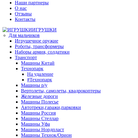
Наши партнеры
О нас
Отзывы
Контакты
ИГРУШКИ
Для мальчиков
Игрушечное оружие
Роботы, трансформеры
Наборы армия, солдатики
Транспорт
Машины Китай
Технопарк
На удаление
#Технопарк
Машины р/у
Вертолеты, самолеты, квадрокоптеры
Железные дороги
Машины Полесье
Автотреки,гаражи,парковки
Машины Россия
Машины Стеллар
Машины Уфа
Машины Нордпласт
Машины Технок/Орион