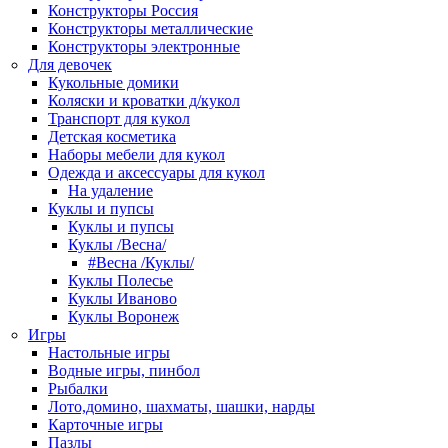
Конструкторы Россия
Конструкторы металлические
Конструкторы электронные
Для девочек
Кукольные домики
Коляски и кроватки д/кукол
Транспорт для кукол
Детская косметика
Наборы мебели для кукол
Одежда и аксессуары для кукол
На удаление
Куклы и пупсы
Куклы и пупсы
Куклы /Весна/
#Весна /Куклы/
Куклы Полесье
Куклы Иваново
Куклы Воронеж
Игры
Настольные игры
Водные игры, пинбол
Рыбалки
Лото,домино, шахматы, шашки, нарды
Карточные игры
Пазлы