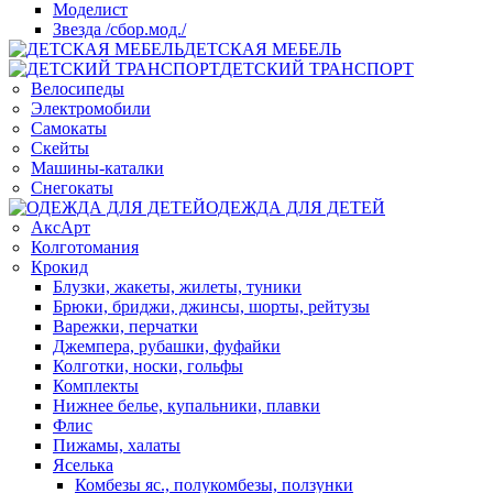
Моделист
Звезда /сбор.мод./
ДЕТСКАЯ МЕБЕЛЬ
ДЕТСКИЙ ТРАНСПОРТ
Велосипеды
Электромобили
Самокаты
Скейты
Машины-каталки
Снегокаты
ОДЕЖДА ДЛЯ ДЕТЕЙ
АксАрт
Колготомания
Крокид
Блузки, жакеты, жилеты, туники
Брюки, бриджи, джинсы, шорты, рейтузы
Варежки, перчатки
Джемпера, рубашки, фуфайки
Колготки, носки, гольфы
Комплекты
Нижнее белье, купальники, плавки
Флис
Пижамы, халаты
Яселька
Комбезы яс., полукомбезы, ползунки