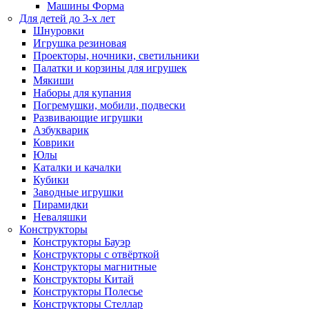
Машины Форма
Для детей до 3-х лет
Шнуровки
Игрушка резиновая
Проекторы, ночники, светильники
Палатки и корзины для игрушек
Мякиши
Наборы для купания
Погремушки, мобили, подвески
Развивающие игрушки
Азбукварик
Коврики
Юлы
Каталки и качалки
Кубики
Заводные игрушки
Пирамидки
Неваляшки
Конструкторы
Конструкторы Бауэр
Конструкторы с отвёрткой
Конструкторы магнитные
Конструкторы Китай
Конструкторы Полесье
Конструкторы Стеллар