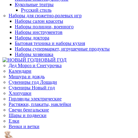
Кукольные театры
Русский стиль
Наборы для сюжетно-ролевых игр
Наборы салон красоты
Наборы полиции, военного
Наборы инструментов
Наборы доктора
Бытовая техника и наборы кухня
Наборы супермаркет, игрушечные продукты
Наборы хозяюшка
НОВЫЙ ГОД
Дед Мороз и Снегурочка
Календари
Мишура и дождь
Сувениры год Лошади
Сувениры Новый год
Хлопушки
Гирлянды электрические
Растяжки, плакаты, наклейки
Свечи бенгальские
Шары и подвески
Елки
Венки и ветки