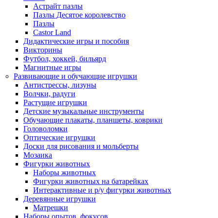
Астрайт пазлы
Пазлы Десятое королевство
Пазлы
Castor Land
Дидактические игры и пособия
Викторины
Футбол, хоккей, бильярд
Магнитные игры
Развивающие и обучающие игрушки
Антистрессы, лизуны
Волчки, радуги
Растущие игрушки
Детские музыкальные инструменты
Обучающие плакаты, планшеты, коврики
Головоломки
Оптические игрушки
Доски для рисования и мольберты
Мозаика
Фигурки животных
Наборы животных
Фигурки животных на батарейках
Интерактивные и р/у фигурки животных
Деревянные игрушки
Матрешки
Наборы опытов, фокусов