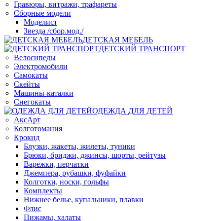
Гравюры, витражи, трафареты
Сборные модели
Моделист
Звезда /сбор.мод./
ДЕТСКАЯ МЕБЕЛЬ
ДЕТСКИЙ ТРАНСПОРТ
Велосипеды
Электромобили
Самокаты
Скейты
Машины-каталки
Снегокаты
ОДЕЖДА ДЛЯ ДЕТЕЙ
АксАрт
Колготомания
Крокид
Блузки, жакеты, жилеты, туники
Брюки, бриджи, джинсы, шорты, рейтузы
Варежки, перчатки
Джемпера, рубашки, фуфайки
Колготки, носки, гольфы
Комплекты
Нижнее белье, купальники, плавки
Флис
Пижамы, халаты