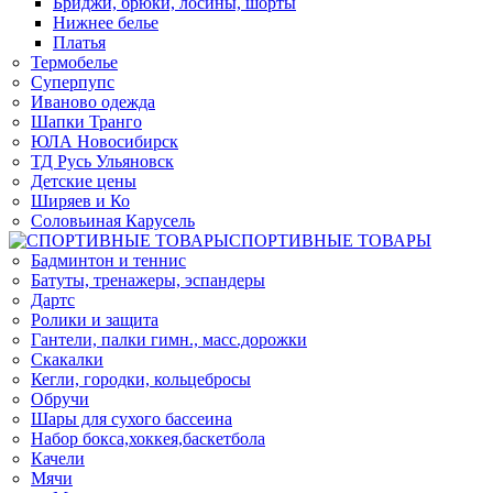
Бриджи, брюки, лосины, шорты
Нижнее белье
Платья
Термобелье
Суперпупс
Иваново одежда
Шапки Транго
ЮЛА Новосибирск
ТД Русь Ульяновск
Детские цены
Ширяев и Ко
Соловьиная Карусель
СПОРТИВНЫЕ ТОВАРЫ
Бадминтон и теннис
Батуты, тренажеры, эспандеры
Дартс
Ролики и защита
Гантели, палки гимн., масс.дорожки
Скакалки
Кегли, городки, кольцебросы
Обручи
Шары для сухого бассеина
Набор бокса,хоккея,баскетбола
Качели
Мячи