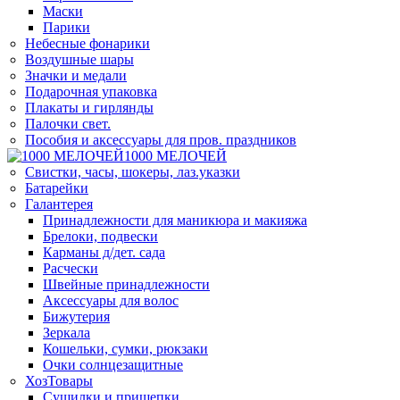
Маски
Парики
Небесные фонарики
Воздушные шары
Значки и медали
Подарочная упаковка
Плакаты и гирлянды
Палочки свет.
Пособия и аксессуары для пров. праздников
1000 МЕЛОЧЕЙ
Свистки, часы, шокеры, лаз.указки
Батарейки
Галантерея
Принадлежности для маникюра и макияжа
Брелоки, подвески
Карманы д/дет. сада
Расчески
Швейные принадлежности
Аксессуары для волос
Бижутерия
Зеркала
Кошельки, сумки, рюкзаки
Очки солнцезащитные
ХозТовары
Сушилки и прищепки