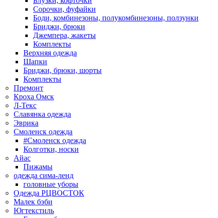
Блузки, кофточки
Сорочки, фуфайки
Боди, комбинезоны, полукомбинезоны, ползунки
Бриджи, брюки
Джемпера, жакеты
Комплекты
Верхняя одежда
Шапки
Бриджи, брюки, шорты
Комплекты
Премонт
Кроха Омск
Л-Текс
Славянка одежда
Эврика
Смоленск одежда
#Смоленск одежда
Колготки, носки
Айас
Пижамы
одежда сима-ленд
головные уборы
Одежда РЦВОСТОК
Малек бэби
Югтекстиль