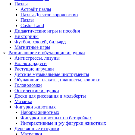
Пазлы
Астрайт пазлы
Пазлы Десятое королевство
Пазлы
Castor Land
Дидактические игры и пособия
Викторины
Футбол, хоккей, бильярд
Магнитные игры
Развивающие и обучающие игрушки
Антистрессы, лизуны
Волчки, радуги
Растущие игрушки
Детские музыкальные инструменты
Обучающие плакаты, планшеты, коврики
Головоломки
Оптические игрушки
Доски для рисования и мольберты
Мозаика
Фигурки животных
Наборы животных
Фигурки животных на батарейках
Интерактивные и р/у фигурки животных
Деревянные игрушки
Матрешки