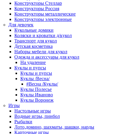
Конструкторы Стеллар
Конструкторы Россия
Конструкторы металлические
Конструкторы электронные
Для девочек
Кукольные домики
Коляски и кроватки д/кукол
Транспорт для кукол
Детская косметика
Наборы мебели для кукол
Одежда и аксессуары для кукол
На удаление
Куклы и пупсы
Куклы и пупсы
Куклы /Весна/
#Весна /Куклы/
Куклы Полесье
Куклы Иваново
Куклы Воронеж
Игры
Настольные игры
Водные игры, пинбол
Рыбалки
Лото,домино, шахматы, шашки, нарды
Карточные игры