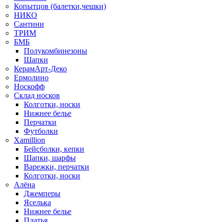
Копытцов (балетки,чешки)
НИКО
Сантини
ТРИМ
БМБ
Полукомбинезоны
Шапки
КерамАрт-Деко
Ермолино
Носкофф
Склад носков
Колготки, носки
Нижнее белье
Перчатки
Футболки
Xamillion
Бейсболки, кепки
Шапки, шарфы
Варежки, перчатки
Колготки, носки
Алёна
Джемперы
Яселька
Нижнее белье
Платья