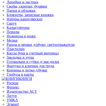
Линейки и ластики
Скобы, скрепки, булавки
Папки и обложки
Блокноты, записные книжки
Наборы канцелярские
Скотч
Калькуляторы
Пеналы
Ножницы и ножи
Мелки
Ранцы и мешки д/обуви, светоотражатели
Пластилин
Кассы букв и счетный материал
Закладки и лупы
Готовальни и губки д/ маг.доски
Фартуки и клеенки для труда
Корзины и лотки д/бумаг
Глобусы и карты
КНИГИ
Росмэн
Феникс
Издательство АСТ
Литур
УМКА
Эгмонт