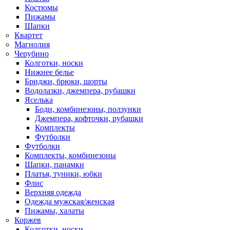
Костюмы
Пижамы
Шапки
Квартет
Магнолия
Черубино
Колготки, носки
Нижнее белье
Бриджи, брюки, шорты
Водолазки, джемпера, рубашки
Яселька
Боди, комбинезоны, ползунки
Джемпера, кофточки, рубашки
Комплекты
Футболки
Футболки
Комплекты, комбинезоны
Шапки, панамки
Платья, туники, юбки
Флис
Верхняя одежда
Одежда мужская/женская
Пижамы, халаты
Коржев
Колготки, носки