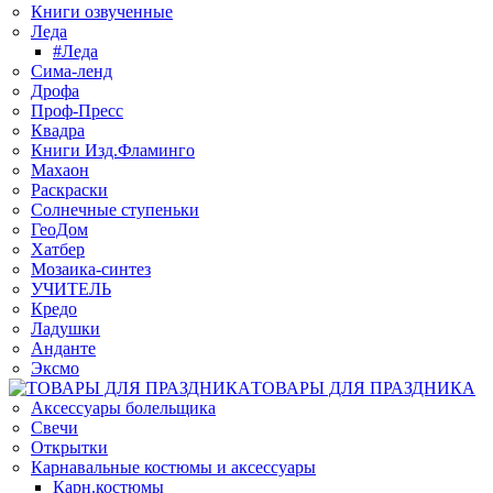
Книги озвученные
Леда
#Леда
Сима-ленд
Дрофа
Проф-Пресс
Квадра
Книги Изд.Фламинго
Махаон
Раскраски
Солнечные ступеньки
ГеоДом
Хатбер
Мозаика-синтез
УЧИТЕЛЬ
Кредо
Ладушки
Анданте
Эксмо
ТОВАРЫ ДЛЯ ПРАЗДНИКА
Аксессуары болельщика
Свечи
Открытки
Карнавальные костюмы и аксессуары
Карн.костюмы