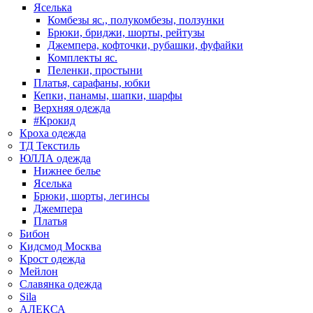
Яселька
Комбезы яс., полукомбезы, ползунки
Брюки, бриджи, шорты, рейтузы
Джемпера, кофточки, рубашки, фуфайки
Комплекты яс.
Пеленки, простыни
Платья, сарафаны, юбки
Кепки, панамы, шапки, шарфы
Верхняя одежда
#Крокид
Кроха одежда
ТД Текстиль
ЮЛЛА одежда
Нижнее белье
Яселька
Брюки, шорты, легинсы
Джемпера
Платья
Бибон
Кидсмод Москва
Крост одежда
Мейлон
Славянка одежда
Sila
АЛЕКСА