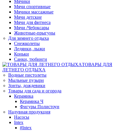
Мячики
Мячи спортивные
Мячики массажные
Мячи детские
Мячи для фитнеса
Мячи /Чебоксары
Животные-прыгуны
Для зимнего отдыха
Снежколепы
Ледянки, лыжи
Коньки
Санки, тюбинги
ТОВАРЫ ДЛЯ
ЛЕТНЕГО ОТДЫХА
Водные пистолеты
Мыльные пузыри
Зонты, дождевики
Товары для сада и огорода
Керамика
Керамика Ч
Фигуры Полистоун
Надувная продукция
Насосы
Intex
#Intex