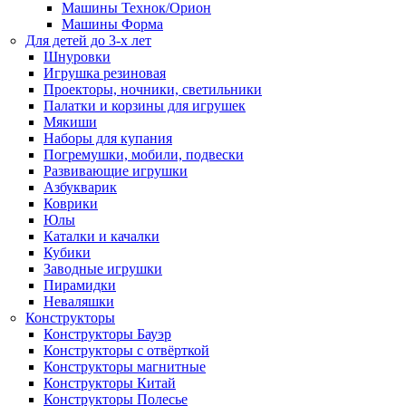
Машины Технок/Орион
Машины Форма
Для детей до 3-х лет
Шнуровки
Игрушка резиновая
Проекторы, ночники, светильники
Палатки и корзины для игрушек
Мякиши
Наборы для купания
Погремушки, мобили, подвески
Развивающие игрушки
Азбукварик
Коврики
Юлы
Каталки и качалки
Кубики
Заводные игрушки
Пирамидки
Неваляшки
Конструкторы
Конструкторы Бауэр
Конструкторы с отвёрткой
Конструкторы магнитные
Конструкторы Китай
Конструкторы Полесье