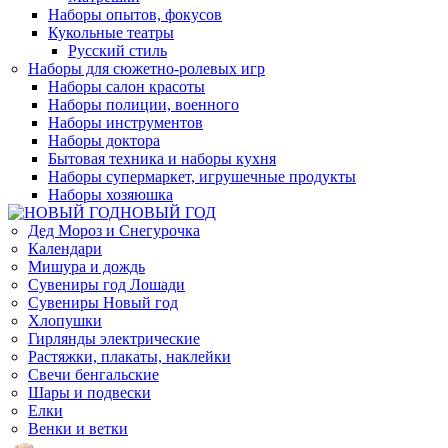
Наборы опытов, фокусов
Кукольные театры
Русский стиль
Наборы для сюжетно-ролевых игр
Наборы салон красоты
Наборы полиции, военного
Наборы инструментов
Наборы доктора
Бытовая техника и наборы кухня
Наборы супермаркет, игрушечные продукты
Наборы хозяюшка
НОВЫЙ ГОД
Дед Мороз и Снегурочка
Календари
Мишура и дождь
Сувениры год Лошади
Сувениры Новый год
Хлопушки
Гирлянды электрические
Растяжки, плакаты, наклейки
Свечи бенгальские
Шары и подвески
Елки
Венки и ветки