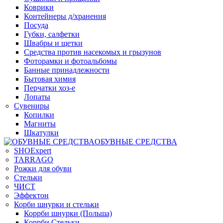
Коврики
Контейнеры д/хранения
Посуда
Губки, салфетки
Швабры и щетки
Средства против насекомых и грызунов
Фоторамки и фотоальбомы
Банные принадлежности
Бытовая химия
Перчатки хоз-е
Лопаты
Сувениры
Копилки
Магниты
Шкатулки
ОБУВНЫЕ СРЕДСТВА
SHOExpert
TARRAGO
Рожки для обуви
Стельки
ЧИСТ
Эффектон
Корби шнурки и стельки
Коррби шнурки (Польша)
Коррби Стельки