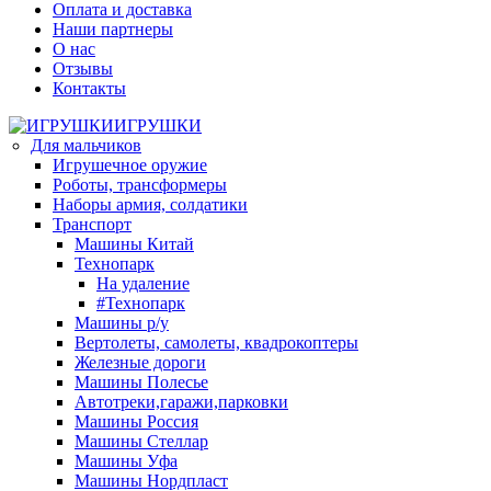
Оплата и доставка
Наши партнеры
О нас
Отзывы
Контакты
ИГРУШКИ
Для мальчиков
Игрушечное оружие
Роботы, трансформеры
Наборы армия, солдатики
Транспорт
Машины Китай
Технопарк
На удаление
#Технопарк
Машины р/у
Вертолеты, самолеты, квадрокоптеры
Железные дороги
Машины Полесье
Автотреки,гаражи,парковки
Машины Россия
Машины Стеллар
Машины Уфа
Машины Нордпласт