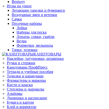
Bestwey
Игры на улице
Летающие тарелки и бумеранги
Воздушные змеи и ветерки
Сачки
Песочные наборы
Лейки
Наборы для песка
Лопаты, совки, грабли
Ведра
Формочки, мельницы
Тачки, тележки
КАНЦТОВАРЫ
Наклейки, татуировки, штампики
Ручки и стержни
Канцтовары ПрофПресс
Тетради и учебные пособия
Точилки и карандаши
Фломастеры и маркеры
Кисти и краски
Степлеры и дыроколы
Альбомы
Дневники и расписание
Бумага и картон
Клей и корректор