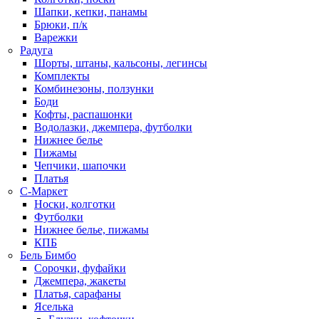
Шапки, кепки, панамы
Брюки, п/к
Варежки
Радуга
Шорты, штаны, кальсоны, легинсы
Комплекты
Комбинезоны, ползунки
Боди
Кофты, распашонки
Водолазки, джемпера, футболки
Нижнее белье
Пижамы
Чепчики, шапочки
Платья
С-Маркет
Носки, колготки
Футболки
Нижнее белье, пижамы
КПБ
Бель Бимбо
Сорочки, фуфайки
Джемпера, жакеты
Платья, сарафаны
Яселька