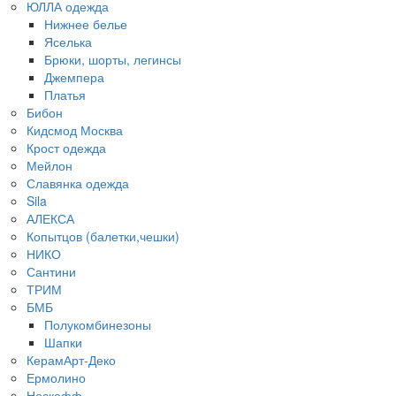
ЮЛЛА одежда
Нижнее белье
Яселька
Брюки, шорты, легинсы
Джемпера
Платья
Бибон
Кидсмод Москва
Крост одежда
Мейлон
Славянка одежда
Sila
АЛЕКСА
Копытцов (балетки,чешки)
НИКО
Сантини
ТРИМ
БМБ
Полукомбинезоны
Шапки
КерамАрт-Деко
Ермолино
Носкофф