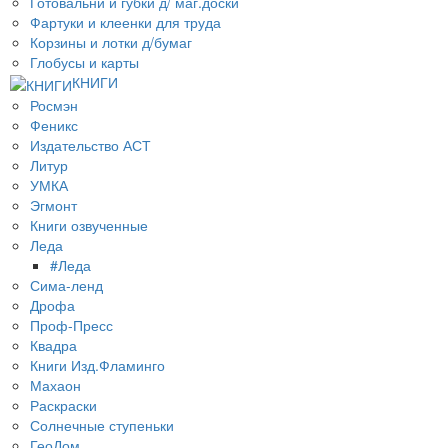
Готовальни и губки д/ маг.доски
Фартуки и клеенки для труда
Корзины и лотки д/бумаг
Глобусы и карты
КНИГИ
Росмэн
Феникс
Издательство АСТ
Литур
УМКА
Эгмонт
Книги озвученные
Леда
#Леда
Сима-ленд
Дрофа
Проф-Пресс
Квадра
Книги Изд.Фламинго
Махаон
Раскраски
Солнечные ступеньки
ГеоДом