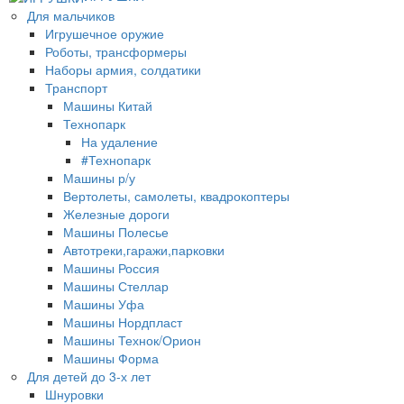
Для мальчиков
Игрушечное оружие
Роботы, трансформеры
Наборы армия, солдатики
Транспорт
Машины Китай
Технопарк
На удаление
#Технопарк
Машины р/у
Вертолеты, самолеты, квадрокоптеры
Железные дороги
Машины Полесье
Автотреки,гаражи,парковки
Машины Россия
Машины Стеллар
Машины Уфа
Машины Нордпласт
Машины Технок/Орион
Машины Форма
Для детей до 3-х лет
Шнуровки