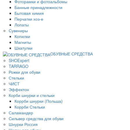
Фоторамки и фотоальбомы
Банные принадлежности
Бытовая химия
Перчатки хоз-е
Лопаты
Сувениры
Копилки
Магниты
Шкатулки
ОБУВНЫЕ СРЕДСТВА
SHOExpert
TARRAGO
Рожки для обуви
Стельки
ЧИСТ
Эффектон
Корби шнурки и стельки
Коррби шнурки (Польша)
Коррби Стельки
Саламандер
Сильвер средства для обуви
Шнурки Россия
Щетки для обуви