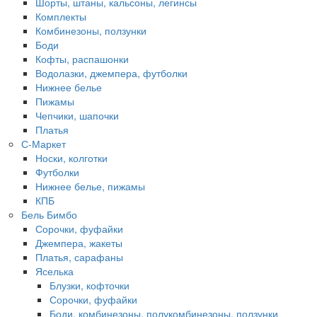
Шорты, штаны, кальсоны, легинсы
Комплекты
Комбинезоны, ползунки
Боди
Кофты, распашонки
Водолазки, джемпера, футболки
Нижнее белье
Пижамы
Чепчики, шапочки
Платья
С-Маркет
Носки, колготки
Футболки
Нижнее белье, пижамы
КПБ
Бель Бимбо
Сорочки, фуфайки
Джемпера, жакеты
Платья, сарафаны
Яселька
Блузки, кофточки
Сорочки, фуфайки
Боди, комбинезоны, полукомбинезоны, ползунки