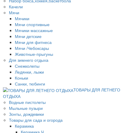
Набор бокса,хоккея,баскетбола
Качели
Мячи
Мячики
Мячи спортивные
Мячики массажные
Мячи детские
Мячи для фитнеса
Мячи /Чебоксары
Животные-прыгуны
Для зимнего отдыха
Снежколепы
Ледянки, лыжи
Коньки
Санки, тюбинги
ТОВАРЫ ДЛЯ ЛЕТНЕГО
ОТДЫХА
Водные пистолеты
Мыльные пузыри
Зонты, дождевики
Товары для сада и огорода
Керамика
Керамика Ч