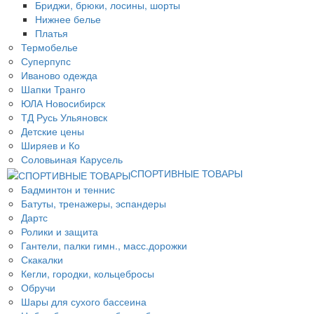
Бриджи, брюки, лосины, шорты
Нижнее белье
Платья
Термобелье
Суперпупс
Иваново одежда
Шапки Транго
ЮЛА Новосибирск
ТД Русь Ульяновск
Детские цены
Ширяев и Ко
Соловьиная Карусель
СПОРТИВНЫЕ ТОВАРЫ
Бадминтон и теннис
Батуты, тренажеры, эспандеры
Дартс
Ролики и защита
Гантели, палки гимн., масс.дорожки
Скакалки
Кегли, городки, кольцебросы
Обручи
Шары для сухого бассеина