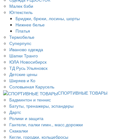
Малек бэби
Югтекстиль
Бриджи, брюки, лосины, шорты
Нижнее белье
Платья
Термобелье
Суперпупс
Иваново одежда
Шапки Транго
ЮЛА Новосибирск
ТД Русь Ульяновск
Детские цены
Ширяев и Ко
Соловьиная Карусель
СПОРТИВНЫЕ ТОВАРЫ
Бадминтон и теннис
Батуты, тренажеры, эспандеры
Дартс
Ролики и защита
Гантели, палки гимн., масс.дорожки
Скакалки
Кегли, городки, кольцебросы