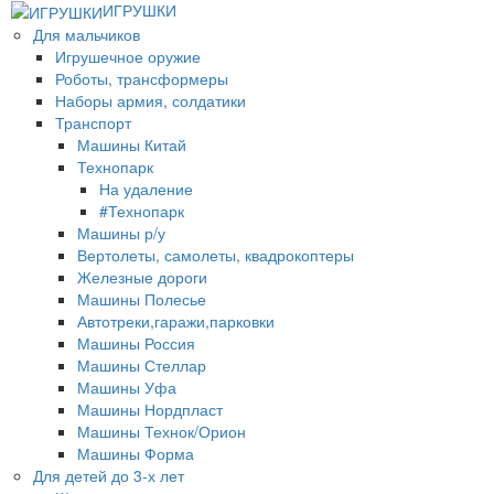
ИГРУШКИ
Для мальчиков
Игрушечное оружие
Роботы, трансформеры
Наборы армия, солдатики
Транспорт
Машины Китай
Технопарк
На удаление
#Технопарк
Машины р/у
Вертолеты, самолеты, квадрокоптеры
Железные дороги
Машины Полесье
Автотреки,гаражи,парковки
Машины Россия
Машины Стеллар
Машины Уфа
Машины Нордпласт
Машины Технок/Орион
Машины Форма
Для детей до 3-х лет