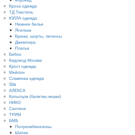
Кроха одежда
ТД Текстиль
ЮЛЛА одежда
Нижнее белье
Яселька
Брюки, шорты, легинсы
Джемпера
Платья
Бибон
Кидсмод Москва
Крост одежда
Мейлон
Славянка одежда
Sila
АЛЕКСА
Копытцов (балетки,чешки)
НИКО
Сантини
ТРИМ
БМБ
Полукомбинезоны
Шапки