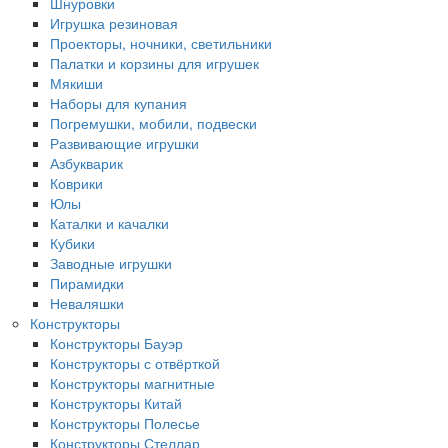
Шнуровки
Игрушка резиновая
Проекторы, ночники, светильники
Палатки и корзины для игрушек
Мякиши
Наборы для купания
Погремушки, мобили, подвески
Развивающие игрушки
Азбукварик
Коврики
Юлы
Каталки и качалки
Кубики
Заводные игрушки
Пирамидки
Неваляшки
Конструкторы
Конструкторы Бауэр
Конструкторы с отвёрткой
Конструкторы магнитные
Конструкторы Китай
Конструкторы Полесье
Конструкторы Стеллар