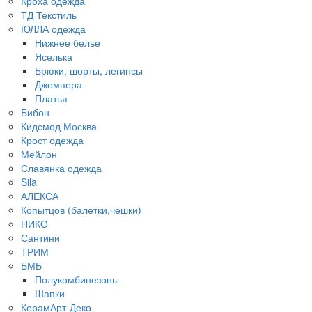
Кроха одежда
ТД Текстиль
ЮЛЛА одежда
Нижнее белье
Яселька
Брюки, шорты, легинсы
Джемпера
Платья
Бибон
Кидсмод Москва
Крост одежда
Мейлон
Славянка одежда
Sila
АЛЕКСА
Копытцов (балетки,чешки)
НИКО
Сантини
ТРИМ
БМБ
Полукомбинезоны
Шапки
КерамАрт-Деко