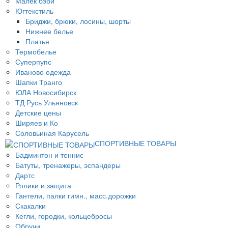
Малек бэби
Югтекстиль
Бриджи, брюки, лосины, шорты
Нижнее белье
Платья
Термобелье
Суперпупс
Иваново одежда
Шапки Транго
ЮЛА Новосибирск
ТД Русь Ульяновск
Детские цены
Ширяев и Ко
Соловьиная Карусель
СПОРТИВНЫЕ ТОВАРЫ
Бадминтон и теннис
Батуты, тренажеры, эспандеры
Дартс
Ролики и защита
Гантели, палки гимн., масс.дорожки
Скакалки
Кегли, городки, кольцебросы
Обручи