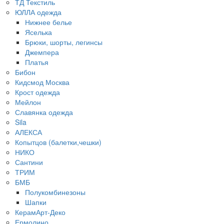
ТД Текстиль
ЮЛЛА одежда
Нижнее белье
Яселька
Брюки, шорты, легинсы
Джемпера
Платья
Бибон
Кидсмод Москва
Крост одежда
Мейлон
Славянка одежда
Sila
АЛЕКСА
Копытцов (балетки,чешки)
НИКО
Сантини
ТРИМ
БМБ
Полукомбинезоны
Шапки
КерамАрт-Деко
Ермолино