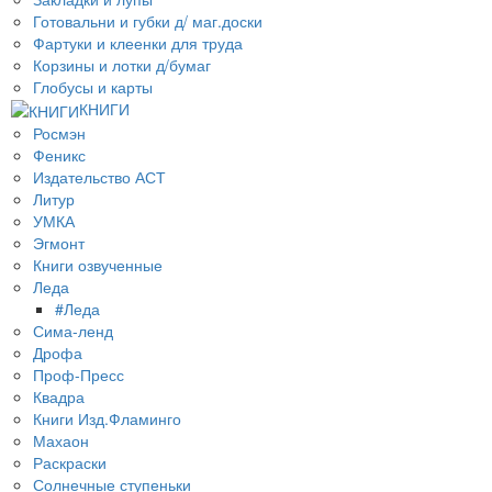
Готовальни и губки д/ маг.доски
Фартуки и клеенки для труда
Корзины и лотки д/бумаг
Глобусы и карты
КНИГИ
Росмэн
Феникс
Издательство АСТ
Литур
УМКА
Эгмонт
Книги озвученные
Леда
#Леда
Сима-ленд
Дрофа
Проф-Пресс
Квадра
Книги Изд.Фламинго
Махаон
Раскраски
Солнечные ступеньки