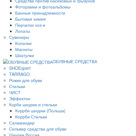
Средства против насекомых и грызунов
Фоторамки и фотоальбомы
Банные принадлежности
Бытовая химия
Перчатки хоз-е
Лопаты
Сувениры
Копилки
Магниты
Шкатулки
ОБУВНЫЕ СРЕДСТВА
SHOExpert
TARRAGO
Рожки для обуви
Стельки
ЧИСТ
Эффектон
Корби шнурки и стельки
Коррби шнурки (Польша)
Коррби Стельки
Саламандер
Сильвер средства для обуви
Шнурки Россия