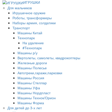
ИГРУШКИ
Для мальчиков
Игрушечное оружие
Роботы, трансформеры
Наборы армия, солдатики
Транспорт
Машины Китай
Технопарк
На удаление
#Технопарк
Машины р/у
Вертолеты, самолеты, квадрокоптеры
Железные дороги
Машины Полесье
Автотреки,гаражи,парковки
Машины Россия
Машины Стеллар
Машины Уфа
Машины Нордпласт
Машины Технок/Орион
Машины Форма
Для детей до 3-х лет