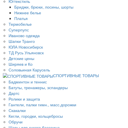
Югтекстиль
Бриджи, брюки, лосины, шорты
Нижнее белье
Платья
Термобелье
Суперпупс
Иваново одежда
Шапки Транго
ЮЛА Новосибирск
ТД Русь Ульяновск
Детские цены
Ширяев и Ко
Соловьиная Карусель
СПОРТИВНЫЕ ТОВАРЫ
Бадминтон и теннис
Батуты, тренажеры, эспандеры
Дартс
Ролики и защита
Гантели, палки гимн., масс.дорожки
Скакалки
Кегли, городки, кольцебросы
Обручи
Шары для сухого бассеина