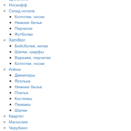
Носкофф
Склад носков
Колготки, носки
Нижнее белье
Перчатки
Футболки
Xamillion
Бейсболки, кепки
Шапки, шарфы
Варежки, перчатки
Колготки, носки
Алёна
Джемперы
Яселька
Нижнее белье
Платья
Костюмы
Пижамы
Шапки
Квартет
Магнолия
Черубино