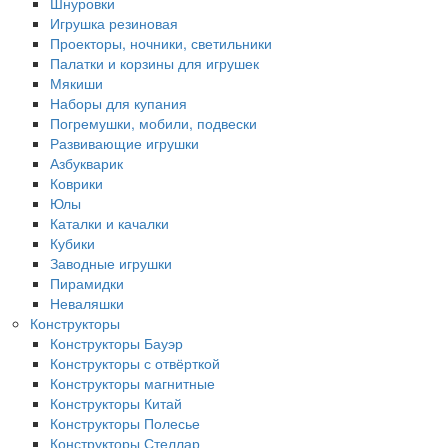
Шнуровки
Игрушка резиновая
Проекторы, ночники, светильники
Палатки и корзины для игрушек
Мякиши
Наборы для купания
Погремушки, мобили, подвески
Развивающие игрушки
Азбукварик
Коврики
Юлы
Каталки и качалки
Кубики
Заводные игрушки
Пирамидки
Неваляшки
Конструкторы
Конструкторы Бауэр
Конструкторы с отвёрткой
Конструкторы магнитные
Конструкторы Китай
Конструкторы Полесье
Конструкторы Стеллар