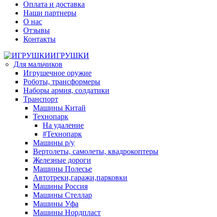
Оплата и доставка
Наши партнеры
О нас
Отзывы
Контакты
ИГРУШКИ
Для мальчиков
Игрушечное оружие
Роботы, трансформеры
Наборы армия, солдатики
Транспорт
Машины Китай
Технопарк
На удаление
#Технопарк
Машины р/у
Вертолеты, самолеты, квадрокоптеры
Железные дороги
Машины Полесье
Автотреки,гаражи,парковки
Машины Россия
Машины Стеллар
Машины Уфа
Машины Нордпласт