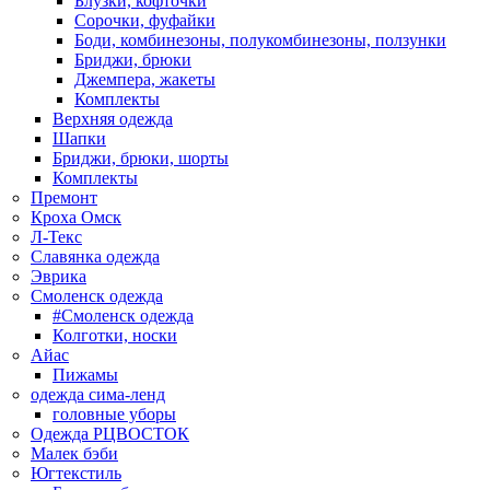
Блузки, кофточки
Сорочки, фуфайки
Боди, комбинезоны, полукомбинезоны, ползунки
Бриджи, брюки
Джемпера, жакеты
Комплекты
Верхняя одежда
Шапки
Бриджи, брюки, шорты
Комплекты
Премонт
Кроха Омск
Л-Текс
Славянка одежда
Эврика
Смоленск одежда
#Смоленск одежда
Колготки, носки
Айас
Пижамы
одежда сима-ленд
головные уборы
Одежда РЦВОСТОК
Малек бэби
Югтекстиль