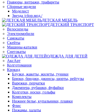
Гравюры, витражи, трафареты
Сборные модели
Моделист
Звезда /сбор.мод./
ДЕТСКАЯ МЕБЕЛЬ
ДЕТСКИЙ ТРАНСПОРТ
Велосипеды
Электромобили
Самокаты
Скейты
Машины-каталки
Снегокаты
ОДЕЖДА ДЛЯ ДЕТЕЙ
АксАрт
Колготомания
Крокид
Блузки, жакеты, жилеты, туники
Брюки, бриджи, джинсы, шорты, рейтузы
Варежки, перчатки
Джемпера, рубашки, фуфайки
Колготки, носки, гольфы
Комплекты
Нижнее белье, купальники, плавки
Флис
Пижамы, халаты