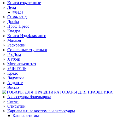
Книги озвученные
Леда
#Леда
Сима-ленд
Дрофа
Проф-Пресс
Квадра
Книги Изд.Фламинго
Махаон
Раскраски
Солнечные ступеньки
ГеоДом
Хатбер
Мозаика-синтез
УЧИТЕЛЬ
Кредо
Ладушки
Анданте
Эксмо
ТОВАРЫ ДЛЯ ПРАЗДНИКА
Аксессуары болельщика
Свечи
Открытки
Карнавальные костюмы и аксессуары
Карн.костюмы