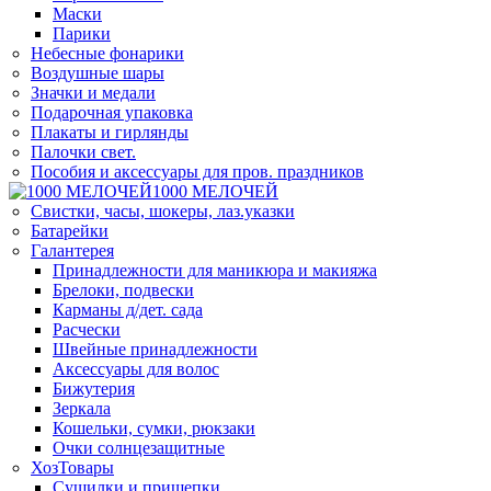
Маски
Парики
Небесные фонарики
Воздушные шары
Значки и медали
Подарочная упаковка
Плакаты и гирлянды
Палочки свет.
Пособия и аксессуары для пров. праздников
1000 МЕЛОЧЕЙ
Свистки, часы, шокеры, лаз.указки
Батарейки
Галантерея
Принадлежности для маникюра и макияжа
Брелоки, подвески
Карманы д/дет. сада
Расчески
Швейные принадлежности
Аксессуары для волос
Бижутерия
Зеркала
Кошельки, сумки, рюкзаки
Очки солнцезащитные
ХозТовары
Сушилки и прищепки