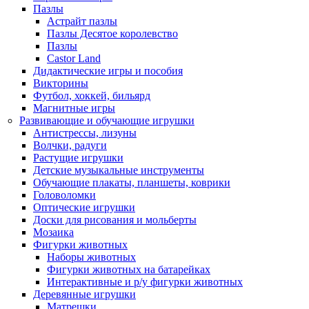
Пазлы
Астрайт пазлы
Пазлы Десятое королевство
Пазлы
Castor Land
Дидактические игры и пособия
Викторины
Футбол, хоккей, бильярд
Магнитные игры
Развивающие и обучающие игрушки
Антистрессы, лизуны
Волчки, радуги
Растущие игрушки
Детские музыкальные инструменты
Обучающие плакаты, планшеты, коврики
Головоломки
Оптические игрушки
Доски для рисования и мольберты
Мозаика
Фигурки животных
Наборы животных
Фигурки животных на батарейках
Интерактивные и р/у фигурки животных
Деревянные игрушки
Матрешки