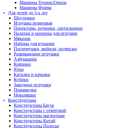
Машины Технок/Орион
Машины Форма
Для детей до 3-х лет
Шнуровки
Игрушка резиновая
Проекторы, ночники, светильники
Палатки и корзины для игрушек
Мякиши
Наборы для купания
Погремушки, мобили, подвески
Развивающие игрушки
Азбукварик
Коврики
Юлы
Каталки и качалки
Кубики
Заводные игрушки
Пирамидки
Неваляшки
Конструкторы
Конструкторы Бауэр
Конструкторы с отвёрткой
Конструкторы магнитные
Конструкторы Китай
Конструкторы Полесье