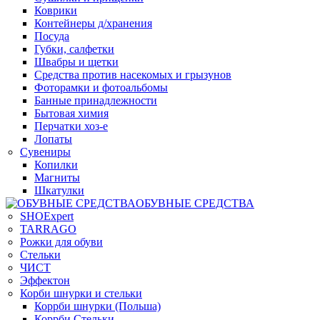
Коврики
Контейнеры д/хранения
Посуда
Губки, салфетки
Швабры и щетки
Средства против насекомых и грызунов
Фоторамки и фотоальбомы
Банные принадлежности
Бытовая химия
Перчатки хоз-е
Лопаты
Сувениры
Копилки
Магниты
Шкатулки
ОБУВНЫЕ СРЕДСТВА
SHOExpert
TARRAGO
Рожки для обуви
Стельки
ЧИСТ
Эффектон
Корби шнурки и стельки
Коррби шнурки (Польша)
Коррби Стельки