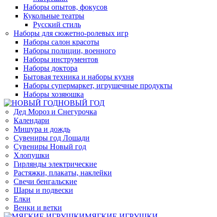
Наборы опытов, фокусов
Кукольные театры
Русский стиль
Наборы для сюжетно-ролевых игр
Наборы салон красоты
Наборы полиции, военного
Наборы инструментов
Наборы доктора
Бытовая техника и наборы кухня
Наборы супермаркет, игрушечные продукты
Наборы хозяюшка
НОВЫЙ ГОД
Дед Мороз и Снегурочка
Календари
Мишура и дождь
Сувениры год Лошади
Сувениры Новый год
Хлопушки
Гирлянды электрические
Растяжки, плакаты, наклейки
Свечи бенгальские
Шары и подвески
Елки
Венки и ветки
МЯГКИЕ ИГРУШКИ