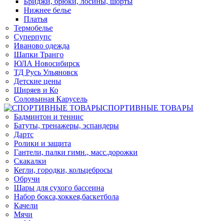
Бриджи, брюки, лосины, шорты
Нижнее белье
Платья
Термобелье
Суперпупс
Иваново одежда
Шапки Транго
ЮЛА Новосибирск
ТД Русь Ульяновск
Детские цены
Ширяев и Ко
Соловьиная Карусель
СПОРТИВНЫЕ ТОВАРЫ
Бадминтон и теннис
Батуты, тренажеры, эспандеры
Дартс
Ролики и защита
Гантели, палки гимн., масс.дорожки
Скакалки
Кегли, городки, кольцебросы
Обручи
Шары для сухого бассеина
Набор бокса,хоккея,баскетбола
Качели
Мячи