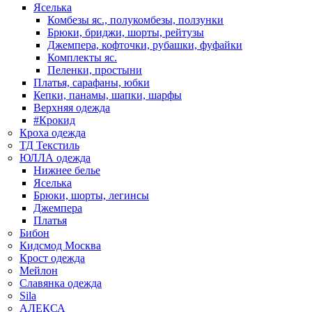
Яселька
Комбезы яс., полукомбезы, ползунки
Брюки, бриджи, шорты, рейтузы
Джемпера, кофточки, рубашки, фуфайки
Комплекты яс.
Пеленки, простыни
Платья, сарафаны, юбки
Кепки, панамы, шапки, шарфы
Верхняя одежда
#Крокид
Кроха одежда
ТД Текстиль
ЮЛЛА одежда
Нижнее белье
Яселька
Брюки, шорты, легинсы
Джемпера
Платья
Бибон
Кидсмод Москва
Крост одежда
Мейлон
Славянка одежда
Sila
АЛЕКСА