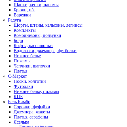
Шапки, кепки, панамы
Брюки, п/к
Варежки
Радуга
Шорты, штаны, кальсоны, легинсы
Комплекты
Комбинезоны, ползунки
Боди
Кофты, распашонки
Водолазки, джемпера, футболки
Нижнее белье
Пижамы
Чепчики, шапочки
Платья
С-Маркет
Носки, колготки
Футболки
Нижнее белье, пижамы
КПБ
Бель Бимбо
Сорочки, фуфайки
Джемпера, жакеты
Платья, сарафаны
Яселька