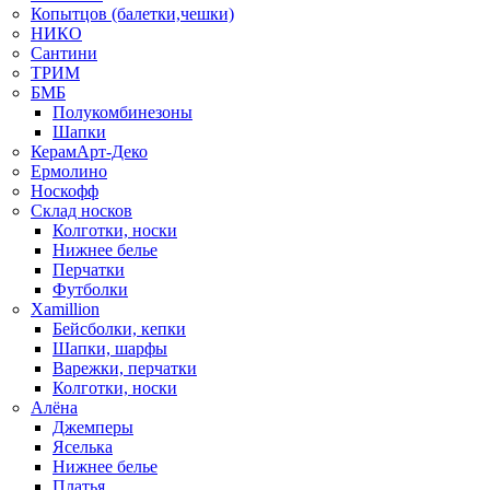
Копытцов (балетки,чешки)
НИКО
Сантини
ТРИМ
БМБ
Полукомбинезоны
Шапки
КерамАрт-Деко
Ермолино
Носкофф
Склад носков
Колготки, носки
Нижнее белье
Перчатки
Футболки
Xamillion
Бейсболки, кепки
Шапки, шарфы
Варежки, перчатки
Колготки, носки
Алёна
Джемперы
Яселька
Нижнее белье
Платья