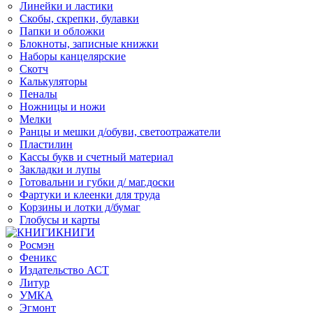
Линейки и ластики
Скобы, скрепки, булавки
Папки и обложки
Блокноты, записные книжки
Наборы канцелярские
Скотч
Калькуляторы
Пеналы
Ножницы и ножи
Мелки
Ранцы и мешки д/обуви, светоотражатели
Пластилин
Кассы букв и счетный материал
Закладки и лупы
Готовальни и губки д/ маг.доски
Фартуки и клеенки для труда
Корзины и лотки д/бумаг
Глобусы и карты
КНИГИ
Росмэн
Феникс
Издательство АСТ
Литур
УМКА
Эгмонт