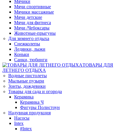
Мячики
Мячи спортивные
Мячики массажные
Мячи детские
Мячи для фитнеса
Мячи /Чебоксары
Животные-прыгуны
Для зимнего отдыха
Снежколепы
Ледянки, лыжи
Коньки
Санки, тюбинги
ТОВАРЫ ДЛЯ
ЛЕТНЕГО ОТДЫХА
Водные пистолеты
Мыльные пузыри
Зонты, дождевики
Товары для сада и огорода
Керамика
Керамика Ч
Фигуры Полистоун
Надувная продукция
Насосы
Intex
#Intex