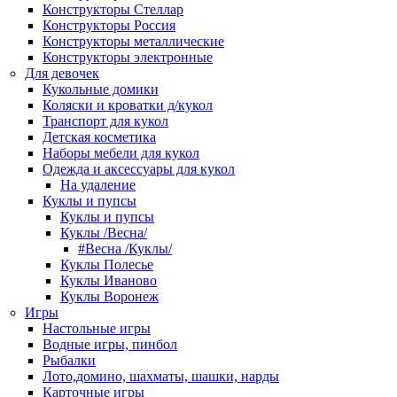
Конструкторы Стеллар
Конструкторы Россия
Конструкторы металлические
Конструкторы электронные
Для девочек
Кукольные домики
Коляски и кроватки д/кукол
Транспорт для кукол
Детская косметика
Наборы мебели для кукол
Одежда и аксессуары для кукол
На удаление
Куклы и пупсы
Куклы и пупсы
Куклы /Весна/
#Весна /Куклы/
Куклы Полесье
Куклы Иваново
Куклы Воронеж
Игры
Настольные игры
Водные игры, пинбол
Рыбалки
Лото,домино, шахматы, шашки, нарды
Карточные игры