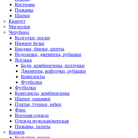
Костюмы
Пижамы
Шапки
Квартет
Магнолия
Черубино
Колготки, носки
Нижнее белье
Бриджи, брюки, шорты
Водолазки, джемпера, рубашки
Яселька
Боди, комбинезоны, ползунки
Джемпера, кофточки, рубашки
Комплекты
Футболки
Футболки
Комплекты, комбинезоны
Шапки, панамки
Платья, туники, юбки
Флис
Верхняя одежда
Одежда мужская/женская
Пижамы, халаты
Коржев
Колготки, носки