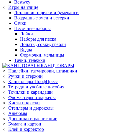
Bestwey
Игры на улице
Летающие тарелки и бумеранги
Воздушные змеи и ветерки
Сачки
Песочные наборы
Лейки
Наборы для песка
Лопаты, совки, грабли
Ведра
Формочки, мельницы
Тачки, тележки
КАНЦТОВАРЫ
Наклейки, татуировки, штампики
Ручки и стержни
Канцтовары ПрофПресс
Тетради и учебные пособия
Точилки и карандаши
Фломастеры и маркеры
Кисти и краски
Степлеры и дыроколы
Альбомы
Дневники и расписание
Бумага и картон
Клей и корректор