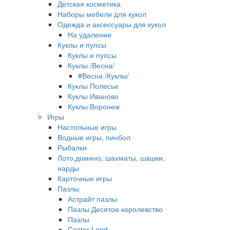
Детская косметика
Наборы мебели для кукол
Одежда и аксессуары для кукол
На удаление
Куклы и пупсы
Куклы и пупсы
Куклы /Весна/
#Весна /Куклы/
Куклы Полесье
Куклы Иваново
Куклы Воронеж
Игры
Настольные игры
Водные игры, пинбол
Рыбалки
Лото,домино, шахматы, шашки,
нарды
Карточные игры
Пазлы
Астрайт пазлы
Пазлы Десятое королевство
Пазлы
Castor Land