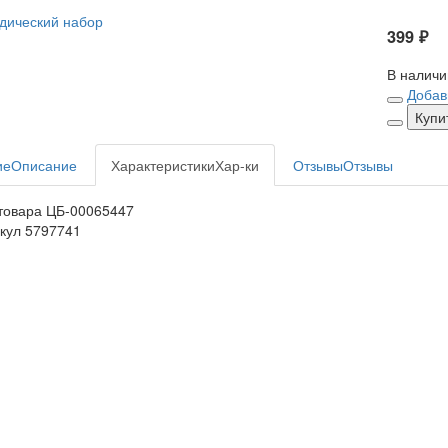
399 ₽
В наличи
Добав
Купи
ие
Описание
Характеристики
Хар-ки
Отзывы
Отзывы
товара
ЦБ-00065447
кул
5797741