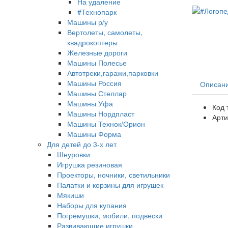
На удаление
#Технопарк
Машины р/у
Вертолеты, самолеты,
квадрокоптеры
Железные дороги
Машины Полесье
Автотреки,гаражи,парковки
Машины Россия
Описан
Машины Стеллар
Машины Уфа
Код 
Машины Нордпласт
Арти
Машины Технок/Орион
Машины Форма
Для детей до 3-х лет
Шнуровки
Игрушка резиновая
Проекторы, ночники, светильники
Палатки и корзины для игрушек
Мякиши
Наборы для купания
Погремушки, мобили, подвески
Развивающие игрушки