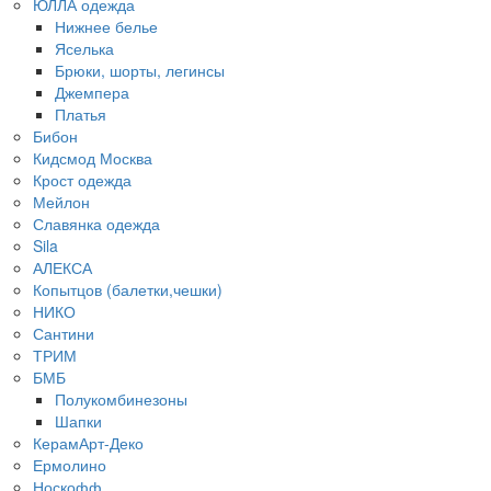
ЮЛЛА одежда
Нижнее белье
Яселька
Брюки, шорты, легинсы
Джемпера
Платья
Бибон
Кидсмод Москва
Крост одежда
Мейлон
Славянка одежда
Sila
АЛЕКСА
Копытцов (балетки,чешки)
НИКО
Сантини
ТРИМ
БМБ
Полукомбинезоны
Шапки
КерамАрт-Деко
Ермолино
Носкофф