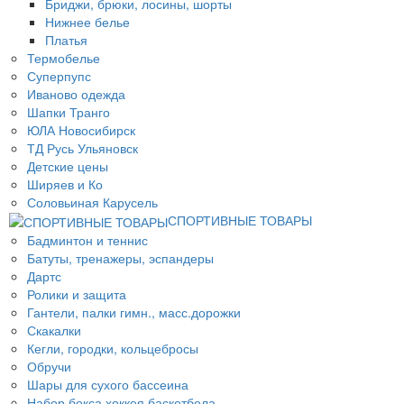
Бриджи, брюки, лосины, шорты
Нижнее белье
Платья
Термобелье
Суперпупс
Иваново одежда
Шапки Транго
ЮЛА Новосибирск
ТД Русь Ульяновск
Детские цены
Ширяев и Ко
Соловьиная Карусель
СПОРТИВНЫЕ ТОВАРЫ
Бадминтон и теннис
Батуты, тренажеры, эспандеры
Дартс
Ролики и защита
Гантели, палки гимн., масс.дорожки
Скакалки
Кегли, городки, кольцебросы
Обручи
Шары для сухого бассеина
Набор бокса,хоккея,баскетбола