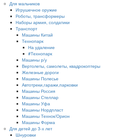
Для мальчиков
Игрушечное оружие
Роботы, трансформеры
Наборы армия, солдатики
Транспорт
Машины Китай
Технопарк
На удаление
#Технопарк
Машины р/у
Вертолеты, самолеты, квадрокоптеры
Железные дороги
Машины Полесье
Автотреки,гаражи,парковки
Машины Россия
Машины Стеллар
Машины Уфа
Машины Нордпласт
Машины Технок/Орион
Машины Форма
Для детей до 3-х лет
Шнуровки