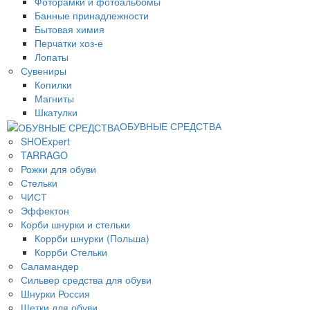
Фоторамки и фотоальбомы
Банные принадлежности
Бытовая химия
Перчатки хоз-е
Лопаты
Сувениры
Копилки
Магниты
Шкатулки
ОБУВНЫЕ СРЕДСТВА
SHOExpert
TARRAGO
Рожки для обуви
Стельки
ЧИСТ
Эффектон
Корби шнурки и стельки
Коррби шнурки (Польша)
Коррби Стельки
Саламандер
Сильвер средства для обуви
Шнурки Россия
Щетки для обуви