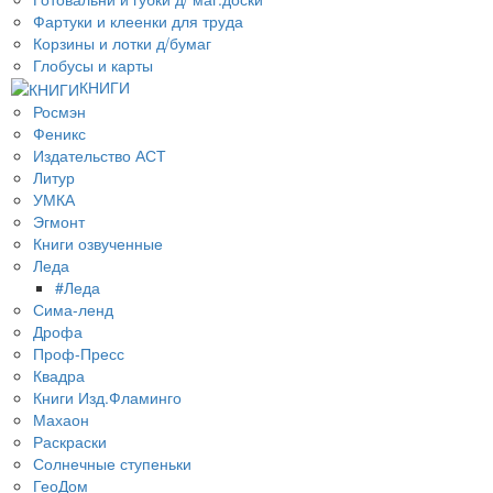
Фартуки и клеенки для труда
Корзины и лотки д/бумаг
Глобусы и карты
КНИГИ
Росмэн
Феникс
Издательство АСТ
Литур
УМКА
Эгмонт
Книги озвученные
Леда
#Леда
Сима-ленд
Дрофа
Проф-Пресс
Квадра
Книги Изд.Фламинго
Махаон
Раскраски
Солнечные ступеньки
ГеоДом