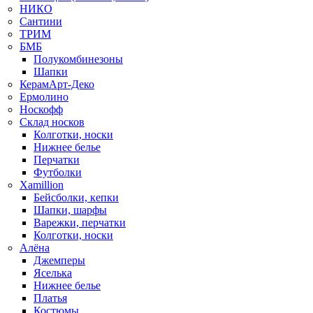
НИКО
Сантини
ТРИМ
БМБ
Полукомбинезоны
Шапки
КерамАрт-Деко
Ермолино
Носкофф
Склад носков
Колготки, носки
Нижнее белье
Перчатки
Футболки
Xamillion
Бейсболки, кепки
Шапки, шарфы
Варежки, перчатки
Колготки, носки
Алёна
Джемперы
Яселька
Нижнее белье
Платья
Костюмы