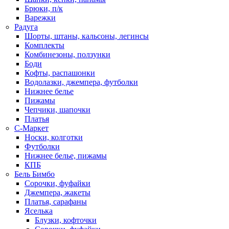
Брюки, п/к
Варежки
Радуга
Шорты, штаны, кальсоны, легинсы
Комплекты
Комбинезоны, ползунки
Боди
Кофты, распашонки
Водолазки, джемпера, футболки
Нижнее белье
Пижамы
Чепчики, шапочки
Платья
С-Маркет
Носки, колготки
Футболки
Нижнее белье, пижамы
КПБ
Бель Бимбо
Сорочки, фуфайки
Джемпера, жакеты
Платья, сарафаны
Яселька
Блузки, кофточки