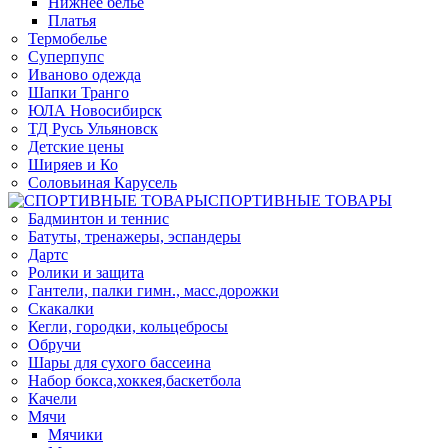
Нижнее белье
Платья
Термобелье
Суперпупс
Иваново одежда
Шапки Транго
ЮЛА Новосибирск
ТД Русь Ульяновск
Детские цены
Ширяев и Ко
Соловьиная Карусель
СПОРТИВНЫЕ ТОВАРЫ
Бадминтон и теннис
Батуты, тренажеры, эспандеры
Дартс
Ролики и защита
Гантели, палки гимн., масс.дорожки
Скакалки
Кегли, городки, кольцебросы
Обручи
Шары для сухого бассеина
Набор бокса,хоккея,баскетбола
Качели
Мячи
Мячики