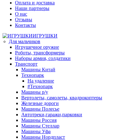
Оплата и доставка
Наши партнеры
О нас
Отзывы
Контакты
ИГРУШКИ
Для мальчиков
Игрушечное оружие
Роботы, трансформеры
Наборы армия, солдатики
Транспорт
Машины Китай
Технопарк
На удаление
#Технопарк
Машины р/у
Вертолеты, самолеты, квадрокоптеры
Железные дороги
Машины Полесье
Автотреки,гаражи,парковки
Машины Россия
Машины Стеллар
Машины Уфа
Машины Нордпласт