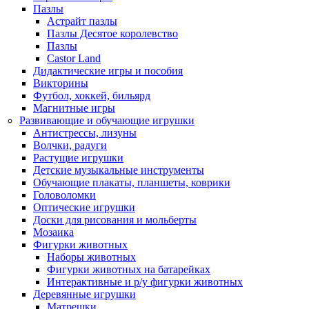
Пазлы
Астрайт пазлы
Пазлы Десятое королевство
Пазлы
Castor Land
Дидактические игры и пособия
Викторины
Футбол, хоккей, бильярд
Магнитные игры
Развивающие и обучающие игрушки
Антистрессы, лизуны
Волчки, радуги
Растущие игрушки
Детские музыкальные инструменты
Обучающие плакаты, планшеты, коврики
Головоломки
Оптические игрушки
Доски для рисования и мольберты
Мозаика
Фигурки животных
Наборы животных
Фигурки животных на батарейках
Интерактивные и р/у фигурки животных
Деревянные игрушки
Матрешки