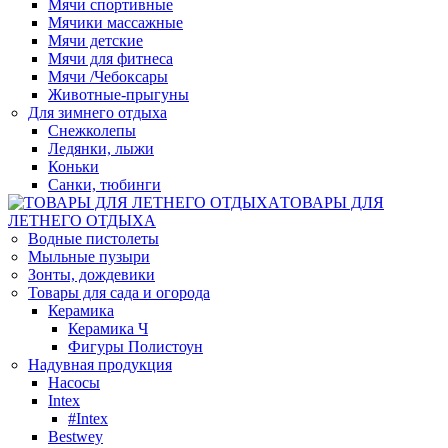
Мячи спортивные
Мячики массажные
Мячи детские
Мячи для фитнеса
Мячи /Чебоксары
Животные-прыгуны
Для зимнего отдыха
Снежколепы
Ледянки, лыжи
Коньки
Санки, тюбинги
ТОВАРЫ ДЛЯ
ЛЕТНЕГО ОТДЫХА
Водные пистолеты
Мыльные пузыри
Зонты, дождевики
Товары для сада и огорода
Керамика
Керамика Ч
Фигуры Полистоун
Надувная продукция
Насосы
Intex
#Intex
Bestwey