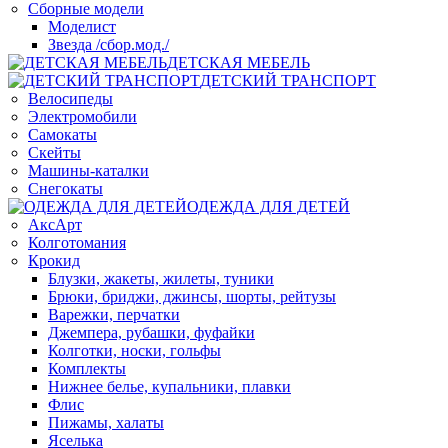
Сборные модели
Моделист
Звезда /сбор.мод./
ДЕТСКАЯ МЕБЕЛЬ
ДЕТСКИЙ ТРАНСПОРТ
Велосипеды
Электромобили
Самокаты
Скейты
Машины-каталки
Снегокаты
ОДЕЖДА ДЛЯ ДЕТЕЙ
АксАрт
Колготомания
Крокид
Блузки, жакеты, жилеты, туники
Брюки, бриджи, джинсы, шорты, рейтузы
Варежки, перчатки
Джемпера, рубашки, фуфайки
Колготки, носки, гольфы
Комплекты
Нижнее белье, купальники, плавки
Флис
Пижамы, халаты
Яселька