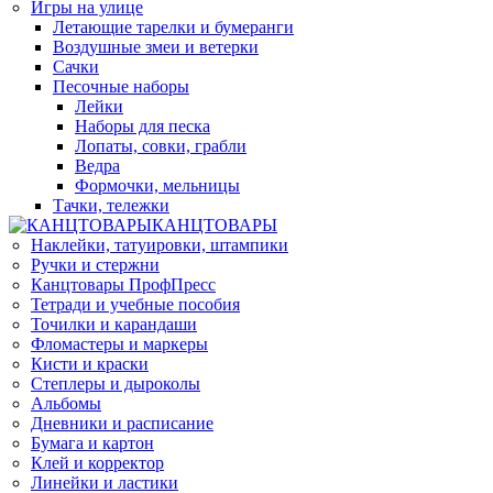
Игры на улице
Летающие тарелки и бумеранги
Воздушные змеи и ветерки
Сачки
Песочные наборы
Лейки
Наборы для песка
Лопаты, совки, грабли
Ведра
Формочки, мельницы
Тачки, тележки
КАНЦТОВАРЫ
Наклейки, татуировки, штампики
Ручки и стержни
Канцтовары ПрофПресс
Тетради и учебные пособия
Точилки и карандаши
Фломастеры и маркеры
Кисти и краски
Степлеры и дыроколы
Альбомы
Дневники и расписание
Бумага и картон
Клей и корректор
Линейки и ластики