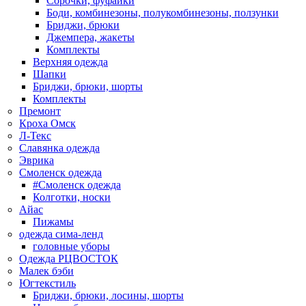
Сорочки, фуфайки
Боди, комбинезоны, полукомбинезоны, ползунки
Бриджи, брюки
Джемпера, жакеты
Комплекты
Верхняя одежда
Шапки
Бриджи, брюки, шорты
Комплекты
Премонт
Кроха Омск
Л-Текс
Славянка одежда
Эврика
Смоленск одежда
#Смоленск одежда
Колготки, носки
Айас
Пижамы
одежда сима-ленд
головные уборы
Одежда РЦВОСТОК
Малек бэби
Югтекстиль
Бриджи, брюки, лосины, шорты