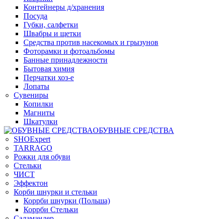
Контейнеры д/хранения
Посуда
Губки, салфетки
Швабры и щетки
Средства против насекомых и грызунов
Фоторамки и фотоальбомы
Банные принадлежности
Бытовая химия
Перчатки хоз-е
Лопаты
Сувениры
Копилки
Магниты
Шкатулки
ОБУВНЫЕ СРЕДСТВА
SHOExpert
TARRAGO
Рожки для обуви
Стельки
ЧИСТ
Эффектон
Корби шнурки и стельки
Коррби шнурки (Польша)
Коррби Стельки
Саламандер