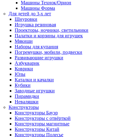
Машины Технок/Орион
Машины Форма
Для детей до 3-х лет
Шнуровки
Игрушка резиновая
Проекторы, ночники, светильники
Палатки и корзины для игрушек
Мякиши
Наборы для купания
Погремушки, мобили, подвески
Развивающие игрушки
Азбукварик
Коврики
Юлы
Каталки и качалки
Кубики
Заводные игрушки
Пирамидки
Неваляшки
Конструкторы
Конструкторы Бауэр
Конструкторы с отвёрткой
Конструкторы магнитные
Конструкторы Китай
Конструкторы Полесье