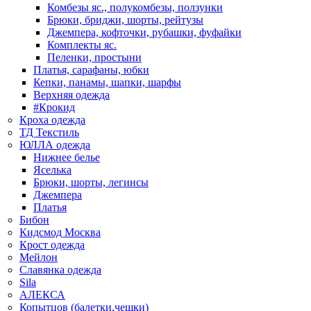
Комбезы яс., полукомбезы, ползунки
Брюки, бриджи, шорты, рейтузы
Джемпера, кофточки, рубашки, фуфайки
Комплекты яс.
Пеленки, простыни
Платья, сарафаны, юбки
Кепки, панамы, шапки, шарфы
Верхняя одежда
#Крокид
Кроха одежда
ТД Текстиль
ЮЛЛА одежда
Нижнее белье
Яселька
Брюки, шорты, легинсы
Джемпера
Платья
Бибон
Кидсмод Москва
Крост одежда
Мейлон
Славянка одежда
Sila
АЛЕКСА
Копытцов (балетки,чешки)