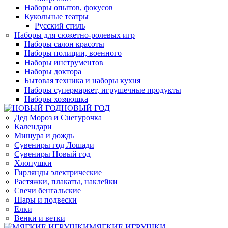
Наборы опытов, фокусов
Кукольные театры
Русский стиль
Наборы для сюжетно-ролевых игр
Наборы салон красоты
Наборы полиции, военного
Наборы инструментов
Наборы доктора
Бытовая техника и наборы кухня
Наборы супермаркет, игрушечные продукты
Наборы хозяюшка
НОВЫЙ ГОД
Дед Мороз и Снегурочка
Календари
Мишура и дождь
Сувениры год Лошади
Сувениры Новый год
Хлопушки
Гирлянды электрические
Растяжки, плакаты, наклейки
Свечи бенгальские
Шары и подвески
Елки
Венки и ветки
МЯГКИЕ ИГРУШКИ