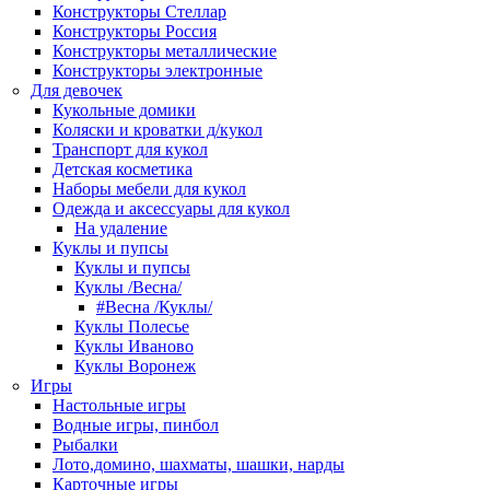
Конструкторы Стеллар
Конструкторы Россия
Конструкторы металлические
Конструкторы электронные
Для девочек
Кукольные домики
Коляски и кроватки д/кукол
Транспорт для кукол
Детская косметика
Наборы мебели для кукол
Одежда и аксессуары для кукол
На удаление
Куклы и пупсы
Куклы и пупсы
Куклы /Весна/
#Весна /Куклы/
Куклы Полесье
Куклы Иваново
Куклы Воронеж
Игры
Настольные игры
Водные игры, пинбол
Рыбалки
Лото,домино, шахматы, шашки, нарды
Карточные игры