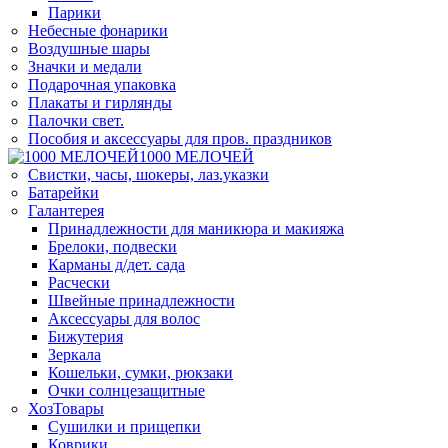
Парики
Небесные фонарики
Воздушные шары
Значки и медали
Подарочная упаковка
Плакаты и гирлянды
Палочки свет.
Пособия и аксессуары для пров. праздников
1000 МЕЛОЧЕЙ
Свистки, часы, шокеры, лаз.указки
Батарейки
Галантерея
Принадлежности для маникюра и макияжа
Брелоки, подвески
Карманы д/дет. сада
Расчески
Швейные принадлежности
Аксессуары для волос
Бижутерия
Зеркала
Кошельки, сумки, рюкзаки
Очки солнцезащитные
ХозТовары
Сушилки и прищепки
Коврики