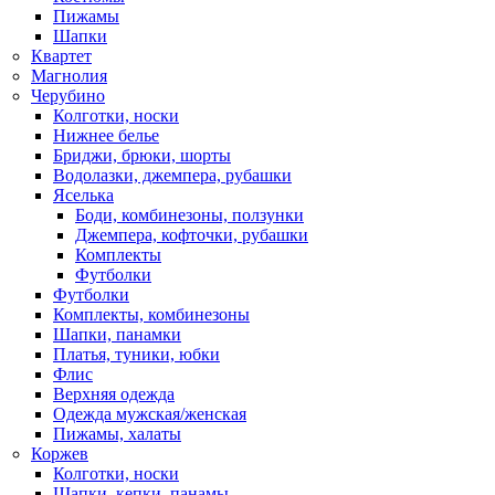
Пижамы
Шапки
Квартет
Магнолия
Черубино
Колготки, носки
Нижнее белье
Бриджи, брюки, шорты
Водолазки, джемпера, рубашки
Яселька
Боди, комбинезоны, ползунки
Джемпера, кофточки, рубашки
Комплекты
Футболки
Футболки
Комплекты, комбинезоны
Шапки, панамки
Платья, туники, юбки
Флис
Верхняя одежда
Одежда мужская/женская
Пижамы, халаты
Коржев
Колготки, носки
Шапки, кепки, панамы