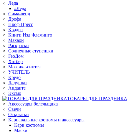
Леда
#Леда
Сима-ленд
Дрофа
Проф-Пресс
Квадра
Книги Изд.Фламинго
Махаон
Раскраски
Солнечные ступеньки
ГеоДом
Хатбер
Мозаика-синтез
УЧИТЕЛЬ
Кредо
Ладушки
Анданте
Эксмо
ТОВАРЫ ДЛЯ ПРАЗДНИКА
Аксессуары болельщика
Свечи
Открытки
Карнавальные костюмы и аксессуары
Карн.костюмы
Маски