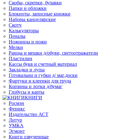
Скобы, скрепки, булавки
Папки и обложки
Блокноты, записные книжки
Наборы канцелярские
Скотч
Калькуляторы
Пеналы
Ножницы и ножи
Мелки
Ранцы и мешки д/обуви, светоотражатели
Пластилин
Кассы букв и счетный материал
Закладки и лупы
Готовальни и губки д/ маг.доски
Фартуки и клеенки для труда
Корзины и лотки д/бумаг
Глобусы и карты
КНИГИ
Росмэн
Феникс
Издательство АСТ
Литур
УМКА
Эгмонт
Книги озвученные