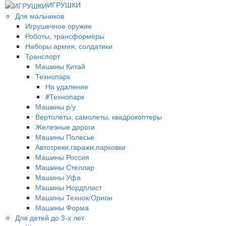
ИГРУШКИ
Для мальчиков
Игрушечное оружие
Роботы, трансформеры
Наборы армия, солдатики
Транспорт
Машины Китай
Технопарк
На удаление
#Технопарк
Машины р/у
Вертолеты, самолеты, квадрокоптеры
Железные дороги
Машины Полесье
Автотреки,гаражи,парковки
Машины Россия
Машины Стеллар
Машины Уфа
Машины Нордпласт
Машины Технок/Орион
Машины Форма
Для детей до 3-х лет