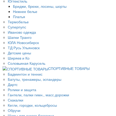
Югтекстиль
Бриджи, брюки, лосины, шорты
Нижнее белье
Платья
Термобелье
Суперпупс
Иваново одежда
Шапки Транго
ЮЛА Новосибирск
ТД Русь Ульяновск
Детские цены
Ширяев и Ко
Соловьиная Карусель
СПОРТИВНЫЕ ТОВАРЫ
Бадминтон и теннис
Батуты, тренажеры, эспандеры
Дартс
Ролики и защита
Гантели, палки гимн., масс.дорожки
Скакалки
Кегли, городки, кольцебросы
Обручи
Шары для сухого бассеина