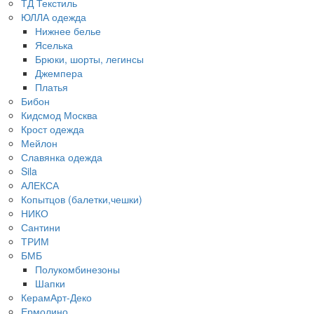
ТД Текстиль
ЮЛЛА одежда
Нижнее белье
Яселька
Брюки, шорты, легинсы
Джемпера
Платья
Бибон
Кидсмод Москва
Крост одежда
Мейлон
Славянка одежда
Sila
АЛЕКСА
Копытцов (балетки,чешки)
НИКО
Сантини
ТРИМ
БМБ
Полукомбинезоны
Шапки
КерамАрт-Деко
Ермолино