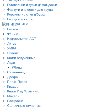
Готовальни и губки д/ маг.доски
Фартуки и клеенки для труда
Корзины и лотки д/бумаг
Глобусы и карты
КНИГИ
Росмэн
Феникс
Издательство АСТ
Литур
УМКА
Эгмонт
Книги озвученные
Леда
#Леда
Сима-ленд
Дрофа
Проф-Пресс
Квадра
Книги Изд.Фламинго
Махаон
Раскраски
Солнечные ступеньки