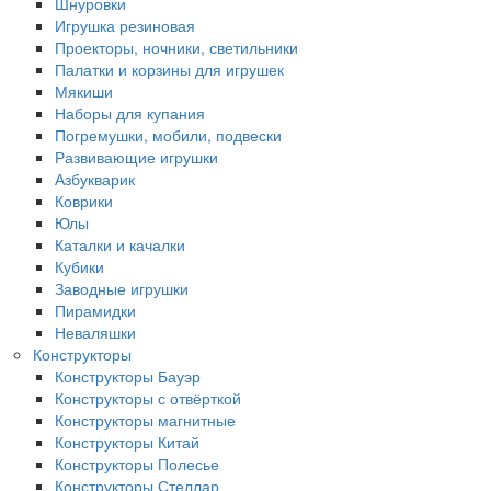
Шнуровки
Игрушка резиновая
Проекторы, ночники, светильники
Палатки и корзины для игрушек
Мякиши
Наборы для купания
Погремушки, мобили, подвески
Развивающие игрушки
Азбукварик
Коврики
Юлы
Каталки и качалки
Кубики
Заводные игрушки
Пирамидки
Неваляшки
Конструкторы
Конструкторы Бауэр
Конструкторы с отвёрткой
Конструкторы магнитные
Конструкторы Китай
Конструкторы Полесье
Конструкторы Стеллар