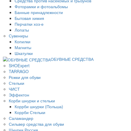
Средства против насекомых и грызунов
Фоторамки и фотоальбомы
Банные принадлежности
Бытовая химия
Перчатки хоз-е
Лопаты
Сувениры
Копилки
Магниты
Шкатулки
ОБУВНЫЕ СРЕДСТВА
SHOExpert
TARRAGO
Рожки для обуви
Стельки
ЧИСТ
Эффектон
Корби шнурки и стельки
Коррби шнурки (Польша)
Коррби Стельки
Саламандер
Сильвер средства для обуви
Шнурки Россия