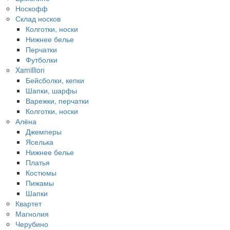
Носкофф
Склад носков
Колготки, носки
Нижнее белье
Перчатки
Футболки
Xamillion
Бейсболки, кепки
Шапки, шарфы
Варежки, перчатки
Колготки, носки
Алёна
Джемперы
Яселька
Нижнее белье
Платья
Костюмы
Пижамы
Шапки
Квартет
Магнолия
Черубино