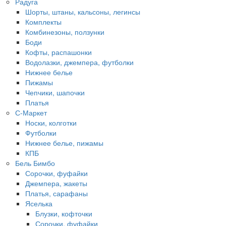
Радуга
Шорты, штаны, кальсоны, легинсы
Комплекты
Комбинезоны, ползунки
Боди
Кофты, распашонки
Водолазки, джемпера, футболки
Нижнее белье
Пижамы
Чепчики, шапочки
Платья
С-Маркет
Носки, колготки
Футболки
Нижнее белье, пижамы
КПБ
Бель Бимбо
Сорочки, фуфайки
Джемпера, жакеты
Платья, сарафаны
Яселька
Блузки, кофточки
Сорочки, фуфайки