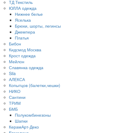
ТД Текстиль
ЮЛЛА одежда
Нижнее белье
Яселька
Брюки, шорты, легинсы
Джемпера
Платья
Бибон
Кидсмод Москва
Крост одежда
Мейлон
Славянка одежда
Sila
АЛЕКСА
Копытцов (балетки,чешки)
НИКО
Сантини
ТРИМ
БМБ
Полукомбинезоны
Шапки
КерамАрт-Деко
Ермолино