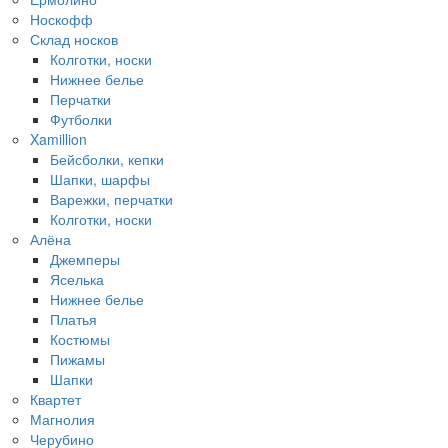
Носкофф
Склад носков
Колготки, носки
Нижнее белье
Перчатки
Футболки
Xamillion
Бейсболки, кепки
Шапки, шарфы
Варежки, перчатки
Колготки, носки
Алёна
Джемперы
Яселька
Нижнее белье
Платья
Костюмы
Пижамы
Шапки
Квартет
Магнолия
Черубино