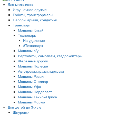
Для мальчиков
Игрушечное оружие
Роботы, трансформеры
Наборы армия, солдатики
Транспорт
Машины Китай
Технопарк
На удаление
#Технопарк
Машины р/у
Вертолеты, самолеты, квадрокоптеры
Железные дороги
Машины Полесье
Автотреки,гаражи,парковки
Машины Россия
Машины Стеллар
Машины Уфа
Машины Нордпласт
Машины Технок/Орион
Машины Форма
Для детей до 3-х лет
Шнуровки