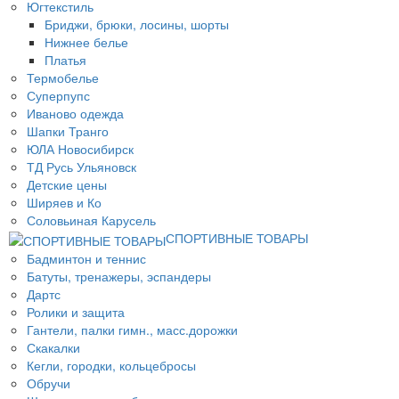
Югтекстиль
Бриджи, брюки, лосины, шорты
Нижнее белье
Платья
Термобелье
Суперпупс
Иваново одежда
Шапки Транго
ЮЛА Новосибирск
ТД Русь Ульяновск
Детские цены
Ширяев и Ко
Соловьиная Карусель
СПОРТИВНЫЕ ТОВАРЫ
Бадминтон и теннис
Батуты, тренажеры, эспандеры
Дартс
Ролики и защита
Гантели, палки гимн., масс.дорожки
Скакалки
Кегли, городки, кольцебросы
Обручи