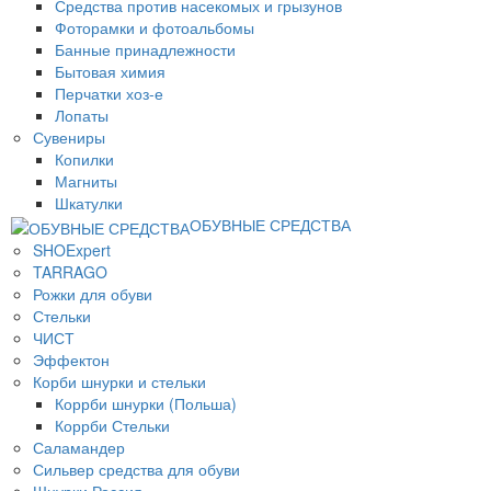
Средства против насекомых и грызунов
Фоторамки и фотоальбомы
Банные принадлежности
Бытовая химия
Перчатки хоз-е
Лопаты
Сувениры
Копилки
Магниты
Шкатулки
ОБУВНЫЕ СРЕДСТВА
SHOExpert
TARRAGO
Рожки для обуви
Стельки
ЧИСТ
Эффектон
Корби шнурки и стельки
Коррби шнурки (Польша)
Коррби Стельки
Саламандер
Сильвер средства для обуви
Шнурки Россия