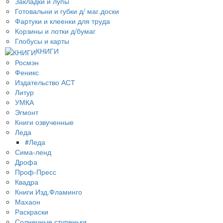
Закладки и лупы
Готовальни и губки д/ маг.доски
Фартуки и клеенки для труда
Корзины и лотки д/бумаг
Глобусы и карты
КНИГИ
Росмэн
Феникс
Издательство АСТ
Литур
УМКА
Эгмонт
Книги озвученные
Леда
#Леда
Сима-ленд
Дрофа
Проф-Пресс
Квадра
Книги Изд.Фламинго
Махаон
Раскраски
Солнечные ступеньки