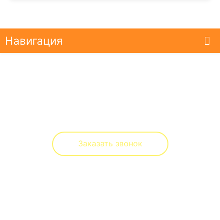
Навигация
Оптово-розничный отдел
ул. Ленина, д. 2 ,база АРСЕНАЛ (Заводская,51-а)
(8332)
44-73-89
Заказать звонок
Реквизиты
bemby-toys@yandex.ru
ИП Михеева Оксана Владимировна
ИНН 434200080995
ОГРН 317435000034070 от 07.08.2017