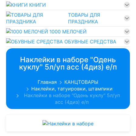
КНИГИ
ТОВАРЫ ДЛЯ
ПРАЗДНИКА
1000 МЕЛОЧЕЙ
ОБУВНЫЕ СРЕДСТВА
Наклейки в наборе "Одень
куклу" 5л/уп асс (4диз) е/п
Главная
КАНЦТОВАРЫ
Наклейки, татуировки, штампики
Наклейки в наборе "Одень куклу" 5л/уп
асс (4диз) е/п