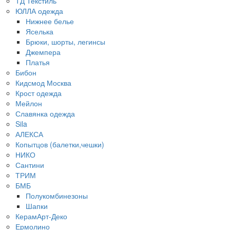
ТД Текстиль
ЮЛЛА одежда
Нижнее белье
Яселька
Брюки, шорты, легинсы
Джемпера
Платья
Бибон
Кидсмод Москва
Крост одежда
Мейлон
Славянка одежда
Sila
АЛЕКСА
Копытцов (балетки,чешки)
НИКО
Сантини
ТРИМ
БМБ
Полукомбинезоны
Шапки
КерамАрт-Деко
Ермолино