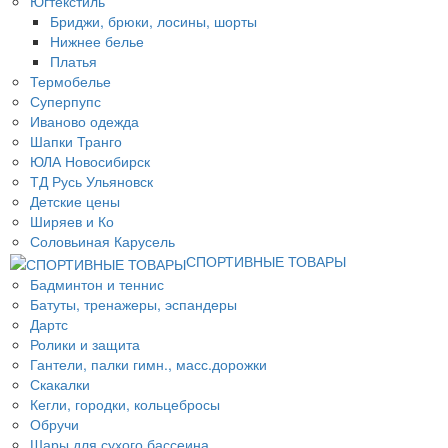
Югтекстиль
Бриджи, брюки, лосины, шорты
Нижнее белье
Платья
Термобелье
Суперпупс
Иваново одежда
Шапки Транго
ЮЛА Новосибирск
ТД Русь Ульяновск
Детские цены
Ширяев и Ко
Соловьиная Карусель
СПОРТИВНЫЕ ТОВАРЫ
Бадминтон и теннис
Батуты, тренажеры, эспандеры
Дартс
Ролики и защита
Гантели, палки гимн., масс.дорожки
Скакалки
Кегли, городки, кольцебросы
Обручи
Шары для сухого бассеина