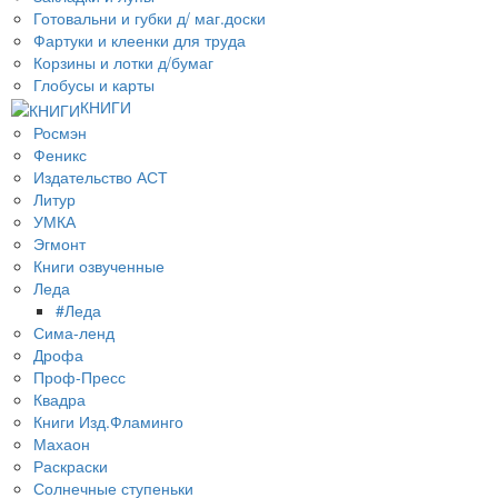
Готовальни и губки д/ маг.доски
Фартуки и клеенки для труда
Корзины и лотки д/бумаг
Глобусы и карты
КНИГИ
Росмэн
Феникс
Издательство АСТ
Литур
УМКА
Эгмонт
Книги озвученные
Леда
#Леда
Сима-ленд
Дрофа
Проф-Пресс
Квадра
Книги Изд.Фламинго
Махаон
Раскраски
Солнечные ступеньки