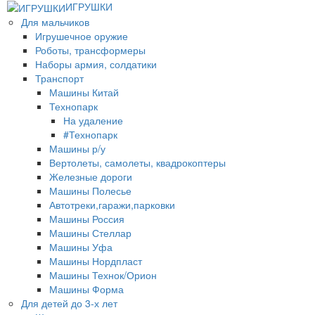
ИГРУШКИ
Для мальчиков
Игрушечное оружие
Роботы, трансформеры
Наборы армия, солдатики
Транспорт
Машины Китай
Технопарк
На удаление
#Технопарк
Машины р/у
Вертолеты, самолеты, квадрокоптеры
Железные дороги
Машины Полесье
Автотреки,гаражи,парковки
Машины Россия
Машины Стеллар
Машины Уфа
Машины Нордпласт
Машины Технок/Орион
Машины Форма
Для детей до 3-х лет