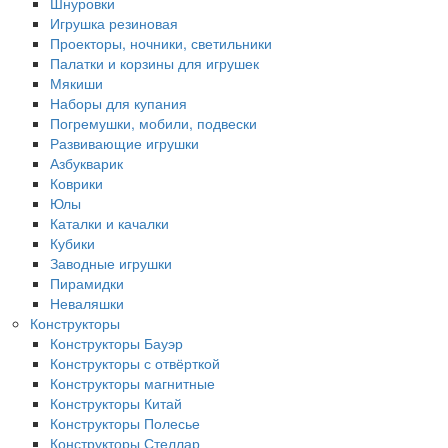
Шнуровки
Игрушка резиновая
Проекторы, ночники, светильники
Палатки и корзины для игрушек
Мякиши
Наборы для купания
Погремушки, мобили, подвески
Развивающие игрушки
Азбукварик
Коврики
Юлы
Каталки и качалки
Кубики
Заводные игрушки
Пирамидки
Неваляшки
Конструкторы
Конструкторы Бауэр
Конструкторы с отвёрткой
Конструкторы магнитные
Конструкторы Китай
Конструкторы Полесье
Конструкторы Стеллар