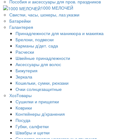
Пособия и аксессуары для пров. праздников
1000 МЕЛОЧЕЙ
Свистки, часы, шокеры, лаз.указки
Батарейки
Галантерея
Принадлежности для маникюра и макияжа
Брелоки, подвески
Карманы д/дет. сада
Расчески
Швейные принадлежности
Аксессуары для волос
Бижутерия
Зеркала
Кошельки, сумки, рюкзаки
Очки солнцезащитные
ХозТовары
Сушилки и прищепки
Коврики
Контейнеры д/хранения
Посуда
Губки, салфетки
Швабры и щетки
Средства против насекомых и грызунов