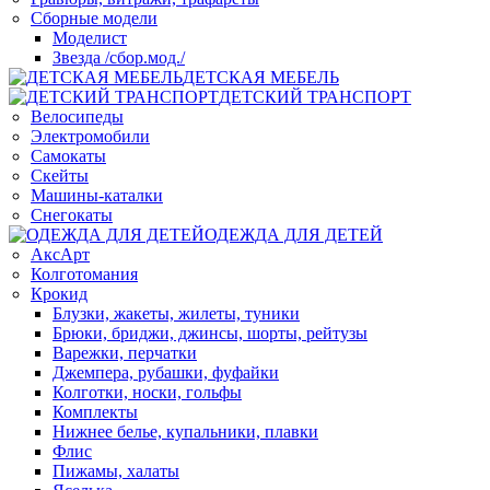
Сборные модели
Моделист
Звезда /сбор.мод./
ДЕТСКАЯ МЕБЕЛЬ
ДЕТСКИЙ ТРАНСПОРТ
Велосипеды
Электромобили
Самокаты
Скейты
Машины-каталки
Снегокаты
ОДЕЖДА ДЛЯ ДЕТЕЙ
АксАрт
Колготомания
Крокид
Блузки, жакеты, жилеты, туники
Брюки, бриджи, джинсы, шорты, рейтузы
Варежки, перчатки
Джемпера, рубашки, фуфайки
Колготки, носки, гольфы
Комплекты
Нижнее белье, купальники, плавки
Флис
Пижамы, халаты