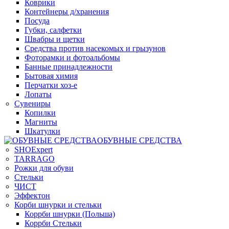
Коврики
Контейнеры д/хранения
Посуда
Губки, салфетки
Швабры и щетки
Средства против насекомых и грызунов
Фоторамки и фотоальбомы
Банные принадлежности
Бытовая химия
Перчатки хоз-е
Лопаты
Сувениры
Копилки
Магниты
Шкатулки
ОБУВНЫЕ СРЕДСТВА
SHOExpert
TARRAGO
Рожки для обуви
Стельки
ЧИСТ
Эффектон
Корби шнурки и стельки
Коррби шнурки (Польша)
Коррби Стельки