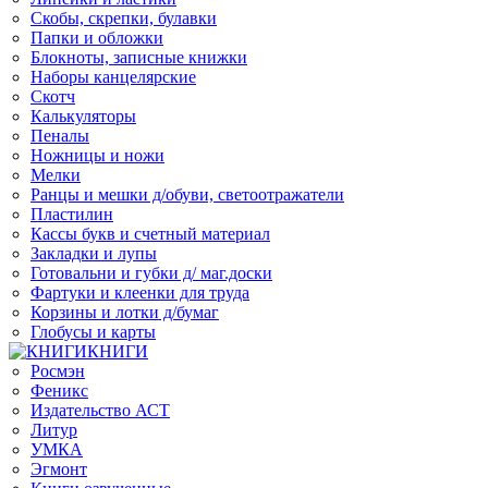
Скобы, скрепки, булавки
Папки и обложки
Блокноты, записные книжки
Наборы канцелярские
Скотч
Калькуляторы
Пеналы
Ножницы и ножи
Мелки
Ранцы и мешки д/обуви, светоотражатели
Пластилин
Кассы букв и счетный материал
Закладки и лупы
Готовальни и губки д/ маг.доски
Фартуки и клеенки для труда
Корзины и лотки д/бумаг
Глобусы и карты
КНИГИ
Росмэн
Феникс
Издательство АСТ
Литур
УМКА
Эгмонт