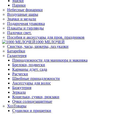
Маски
Парики
Небесные фонарики
Воздушные шары
Значки и медали
Подарочная упаковка
Плакаты и гирлянды
Палочки свет.
Пособия и аксессуары для пров. праздников
1000 МЕЛОЧЕЙ
Свистки, часы, шокеры, лаз.указки
Батарейки
Галантерея
Принадлежности для маникюра и макияжа
Брелоки, подвески
Карманы д/дет. сада
Расчески
Швейные принадлежности
Аксессуары для волос
Бижутерия
Зеркала
Кошельки, сумки, рюкзаки
Очки солнцезащитные
ХозТовары
Сушилки и прищепки