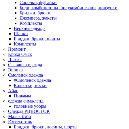
Сорочки, фуфайки
Боди, комбинезоны, полукомбинезоны, ползунки
Бриджи, брюки
Джемпера, жакеты
Комплекты
Верхняя одежда
Шапки
Бриджи, брюки, шорты
Комплекты
Премонт
Кроха Омск
Л-Текс
Славянка одежда
Эврика
Смоленск одежда
#Смоленск одежда
Колготки, носки
Айас
Пижамы
одежда сима-ленд
головные уборы
Одежда РЦВОСТОК
Малек бэби
Югтекстиль
Бриджи, брюки, лосины, шорты