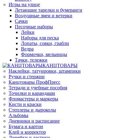
Игры на улице
Летающие тарелки и бумеранги
Воздушные змеи и ветерки
Сачки
Песочные наборы
Лейки
Наборы для песка
Лопаты, совки, грабли
Ведра
Формочки, мельницы
Тачки, тележки
КАНЦТОВАРЫ
Наклейки, татуировки, штампики
Ручки и стержни
Канцтовары ПрофПресс
Тетради и учебные пособия
Точилки и карандаши
Фломастеры и маркеры
Кисти и краски
Степлеры и дыроколы
Альбомы
Дневники и расписание
Бумага и картон
Клей и корректор
Линейки и ластики