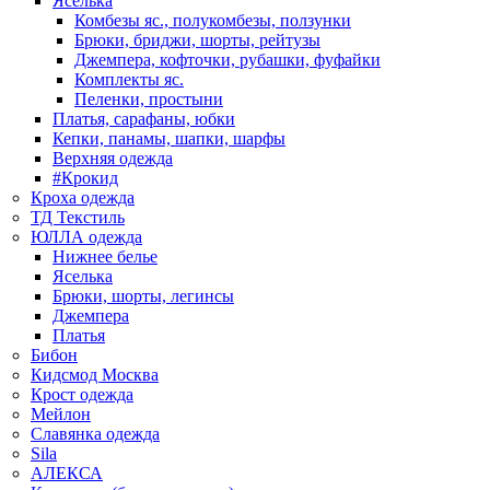
Яселька
Комбезы яс., полукомбезы, ползунки
Брюки, бриджи, шорты, рейтузы
Джемпера, кофточки, рубашки, фуфайки
Комплекты яс.
Пеленки, простыни
Платья, сарафаны, юбки
Кепки, панамы, шапки, шарфы
Верхняя одежда
#Крокид
Кроха одежда
ТД Текстиль
ЮЛЛА одежда
Нижнее белье
Яселька
Брюки, шорты, легинсы
Джемпера
Платья
Бибон
Кидсмод Москва
Крост одежда
Мейлон
Славянка одежда
Sila
АЛЕКСА