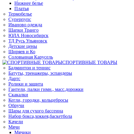
Нижнее белье
Платья
Термобелье
Суперпупс
Иваново одежда
Шапки Транго
ЮЛА Новосибирск
ТД Русь Ульяновск
Детские цены
Ширяев и Ко
Соловьиная Карусель
СПОРТИВНЫЕ ТОВАРЫ
Бадминтон и теннис
Батуты, тренажеры, эспандеры
Дартс
Ролики и защита
Гантели, палки гимн., масс.дорожки
Скакалки
Кегли, городки, кольцебросы
Обручи
Шары для сухого бассеина
Набор бокса,хоккея,баскетбола
Качели
Мячи
Мячики