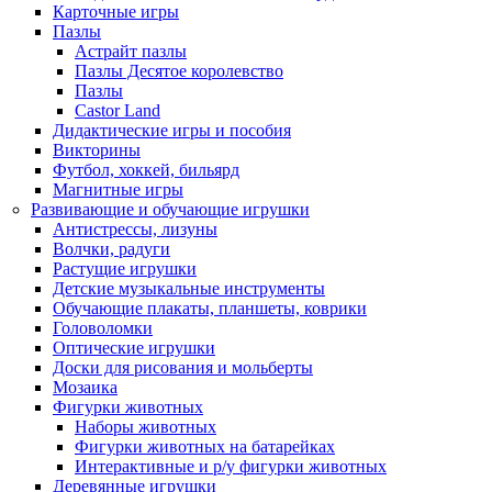
Карточные игры
Пазлы
Астрайт пазлы
Пазлы Десятое королевство
Пазлы
Castor Land
Дидактические игры и пособия
Викторины
Футбол, хоккей, бильярд
Магнитные игры
Развивающие и обучающие игрушки
Антистрессы, лизуны
Волчки, радуги
Растущие игрушки
Детские музыкальные инструменты
Обучающие плакаты, планшеты, коврики
Головоломки
Оптические игрушки
Доски для рисования и мольберты
Мозаика
Фигурки животных
Наборы животных
Фигурки животных на батарейках
Интерактивные и р/у фигурки животных
Деревянные игрушки