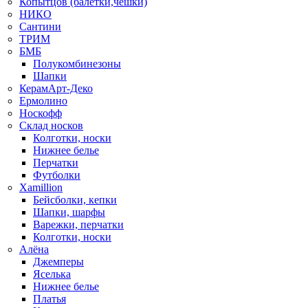
Копытцов (балетки,чешки)
НИКО
Сантини
ТРИМ
БМБ
Полукомбинезоны
Шапки
КерамАрт-Деко
Ермолино
Носкофф
Склад носков
Колготки, носки
Нижнее белье
Перчатки
Футболки
Xamillion
Бейсболки, кепки
Шапки, шарфы
Варежки, перчатки
Колготки, носки
Алёна
Джемперы
Яселька
Нижнее белье
Платья