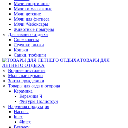
Мячи спортивные
Мячики массажные
Мячи детские
Мячи для фитнеса
Мячи /Чебоксары
Животные-прыгуны
Для зимнего отдыха
Снежколепы
Ледянки, лыжи
Коньки
Санки, тюбинги
ТОВАРЫ ДЛЯ
ЛЕТНЕГО ОТДЫХА
Водные пистолеты
Мыльные пузыри
Зонты, дождевики
Товары для сада и огорода
Керамика
Керамика Ч
Фигуры Полистоун
Надувная продукция
Насосы
Intex
#Intex
Bestwey