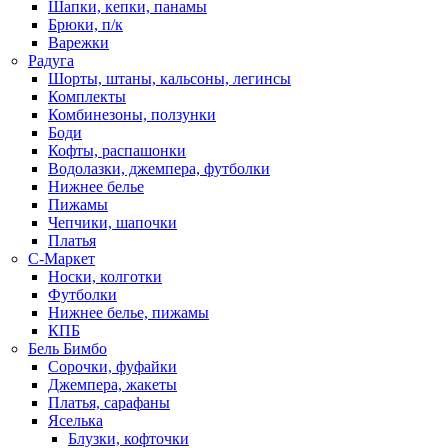
Шапки, кепки, панамы
Брюки, п/к
Варежки
Радуга
Шорты, штаны, кальсоны, легинсы
Комплекты
Комбинезоны, ползунки
Боди
Кофты, распашонки
Водолазки, джемпера, футболки
Нижнее белье
Пижамы
Чепчики, шапочки
Платья
С-Маркет
Носки, колготки
Футболки
Нижнее белье, пижамы
КПБ
Бель Бимбо
Сорочки, фуфайки
Джемпера, жакеты
Платья, сарафаны
Яселька
Блузки, кофточки