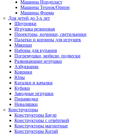
Машины Нордпласт
Машины Технок/Орион
Машины Форма
Для детей до 3-х лет
Шнуровки
Игрушка резиновая
Проекторы, ночники, светильники
Палатки и корзины для игрушек
Мякиши
Наборы для купания
Погремушки, мобили, подвески
Развивающие игрушки
Азбукварик
Коврики
Юлы
Каталки и качалки
Кубики
Заводные игрушки
Пирамидки
Неваляшки
Конструкторы
Конструкторы Бауэр
Конструкторы с отвёрткой
Конструкторы магнитные
Конструкторы Китай