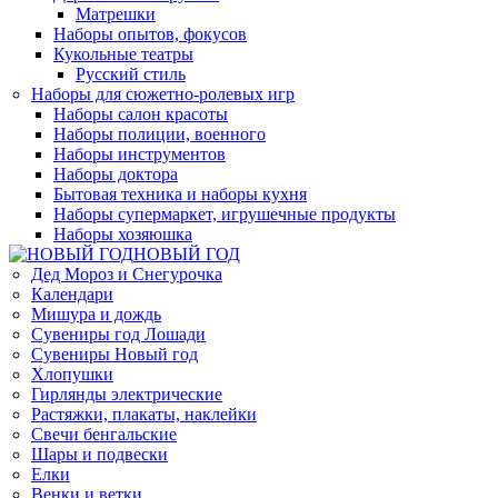
Матрешки
Наборы опытов, фокусов
Кукольные театры
Русский стиль
Наборы для сюжетно-ролевых игр
Наборы салон красоты
Наборы полиции, военного
Наборы инструментов
Наборы доктора
Бытовая техника и наборы кухня
Наборы супермаркет, игрушечные продукты
Наборы хозяюшка
НОВЫЙ ГОД
Дед Мороз и Снегурочка
Календари
Мишура и дождь
Сувениры год Лошади
Сувениры Новый год
Хлопушки
Гирлянды электрические
Растяжки, плакаты, наклейки
Свечи бенгальские
Шары и подвески
Елки
Венки и ветки