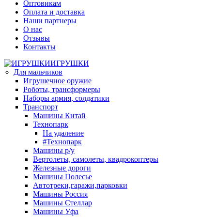
Оптовикам
Оплата и доставка
Наши партнеры
О нас
Отзывы
Контакты
ИГРУШКИ
Для мальчиков
Игрушечное оружие
Роботы, трансформеры
Наборы армия, солдатики
Транспорт
Машины Китай
Технопарк
На удаление
#Технопарк
Машины р/у
Вертолеты, самолеты, квадрокоптеры
Железные дороги
Машины Полесье
Автотреки,гаражи,парковки
Машины Россия
Машины Стеллар
Машины Уфа