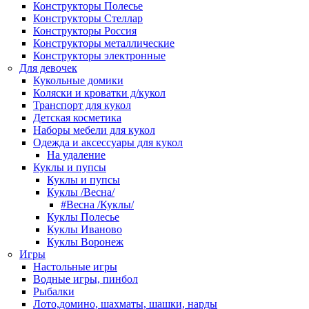
Конструкторы Полесье
Конструкторы Стеллар
Конструкторы Россия
Конструкторы металлические
Конструкторы электронные
Для девочек
Кукольные домики
Коляски и кроватки д/кукол
Транспорт для кукол
Детская косметика
Наборы мебели для кукол
Одежда и аксессуары для кукол
На удаление
Куклы и пупсы
Куклы и пупсы
Куклы /Весна/
#Весна /Куклы/
Куклы Полесье
Куклы Иваново
Куклы Воронеж
Игры
Настольные игры
Водные игры, пинбол
Рыбалки
Лото,домино, шахматы, шашки, нарды