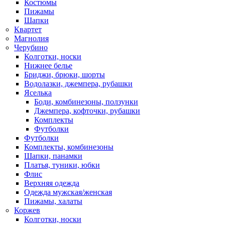
Костюмы
Пижамы
Шапки
Квартет
Магнолия
Черубино
Колготки, носки
Нижнее белье
Бриджи, брюки, шорты
Водолазки, джемпера, рубашки
Яселька
Боди, комбинезоны, ползунки
Джемпера, кофточки, рубашки
Комплекты
Футболки
Футболки
Комплекты, комбинезоны
Шапки, панамки
Платья, туники, юбки
Флис
Верхняя одежда
Одежда мужская/женская
Пижамы, халаты
Коржев
Колготки, носки