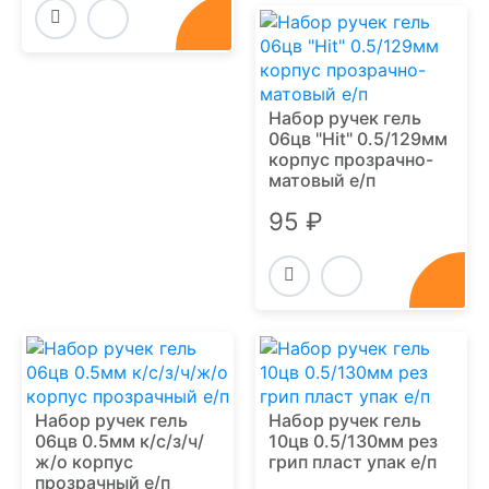
Набор ручек гель
06цв "Hit" 0.5/129мм
корпус прозрачно-
матовый е/п
95 ₽
Набор ручек гель
Набор ручек гель
06цв 0.5мм к/с/з/ч/
10цв 0.5/130мм рез
ж/о корпус
грип пласт упак е/п
прозрачный е/п