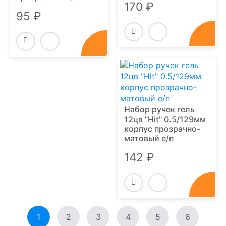
170 ₽
95 ₽
Набор ручек гель
12цв "Hit" 0.5/129мм
корпус прозрачно-
матовый е/п
142 ₽
1
2
3
4
5
6