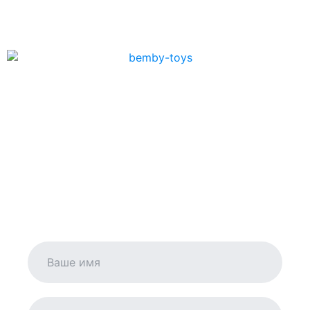
ОГРН 317435000034070 от 07.08.2017
Интернет магазин-игрушек «Бэмби»,
© Все права защищены
Политика конфиденциальности
Дата последней синхронизации 2026-06-28 09:02:09