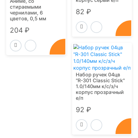
корпус серый е/п
Аниме, со
стираемыми
82 ₽
чернилами, 6
цветов, 0,5 мм
204 ₽
Набор ручек 04цв
"R-301 Classic Stick"
1.0/140мм к/с/з/ч
корпус прозрачный
е/п
92 ₽