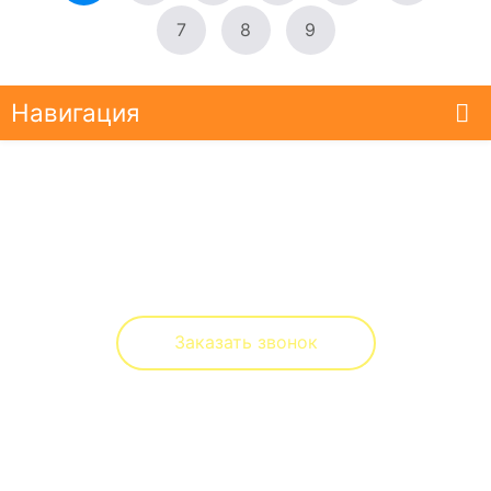
7
8
9
Навигация
Оптово-розничный отдел
ул. Ленина, д. 2 ,база АРСЕНАЛ (Заводская,51-а)
(8332)
44-73-89
Заказать звонок
Реквизиты
bemby-toys@yandex.ru
ИП Михеева Оксана Владимировна
ИНН 434200080995