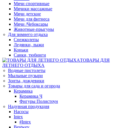
Мячи спортивные
Мячики массажные
Мячи детские
Мячи для фитнеса
Мячи /Чебоксары
Животные-прыгуны
Для зимнего отдыха
Снежколепы
Ледянки, лыжи
Коньки
Санки, тюбинги
ТОВАРЫ ДЛЯ
ЛЕТНЕГО ОТДЫХА
Водные пистолеты
Мыльные пузыри
Зонты, дождевики
Товары для сада и огорода
Керамика
Керамика Ч
Фигуры Полистоун
Надувная продукция
Насосы
Intex
#Intex
Bestwey