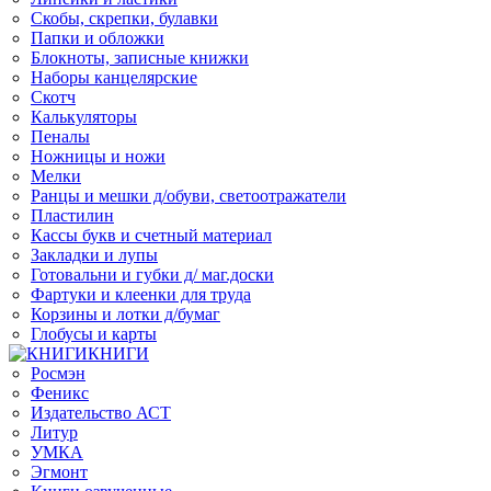
Скобы, скрепки, булавки
Папки и обложки
Блокноты, записные книжки
Наборы канцелярские
Скотч
Калькуляторы
Пеналы
Ножницы и ножи
Мелки
Ранцы и мешки д/обуви, светоотражатели
Пластилин
Кассы букв и счетный материал
Закладки и лупы
Готовальни и губки д/ маг.доски
Фартуки и клеенки для труда
Корзины и лотки д/бумаг
Глобусы и карты
КНИГИ
Росмэн
Феникс
Издательство АСТ
Литур
УМКА
Эгмонт