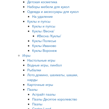
Детская косметика
Наборы мебели для кукол
Одежда и аксессуары для кукол
На удаление
Куклы и пупсы
Куклы и пупсы
Куклы /Весна/
#Весна /Куклы/
Куклы Полесье
Куклы Иваново
Куклы Воронеж
Игры
Настольные игры
Водные игры, пинбол
Рыбалки
Лото,домино, шахматы, шашки,
нарды
Карточные игры
Пазлы
Астрайт пазлы
Пазлы Десятое королевство
Пазлы
Castor Land