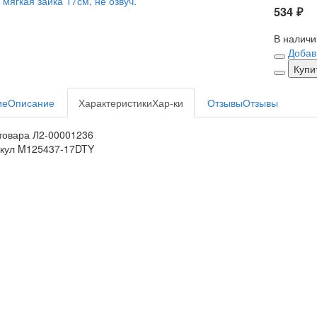
534 ₽
В наличи
Добав
Купи
ие
Описание
Характеристики
Хар-ки
Отзывы
Отзывы
товара
Л2-00001236
кул
M125437-17DTY