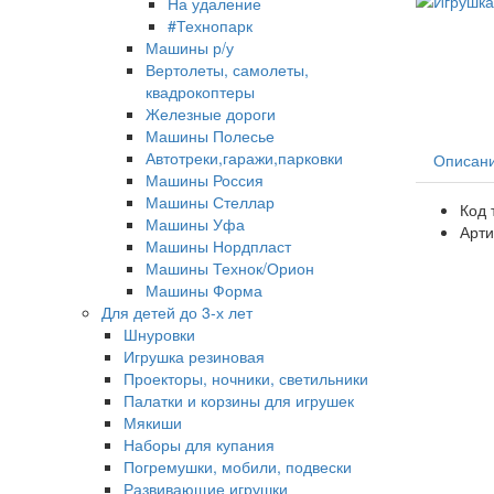
На удаление
#Технопарк
Машины р/у
Вертолеты, самолеты,
квадрокоптеры
Железные дороги
Машины Полесье
Автотреки,гаражи,парковки
Описан
Машины Россия
Машины Стеллар
Код 
Машины Уфа
Арти
Машины Нордпласт
Машины Технок/Орион
Машины Форма
Для детей до 3-х лет
Шнуровки
Игрушка резиновая
Проекторы, ночники, светильники
Палатки и корзины для игрушек
Мякиши
Наборы для купания
Погремушки, мобили, подвески
Развивающие игрушки