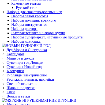
Кукольные театры
Русский стиль
Наборы для сюжетно-ролевых игр
Наборы салон красоты
Наборы полиции, военного
Наборы инструментов
Наборы доктора
Бытовая техника и наборы кухня
Наборы супермаркет, игрушечные продукты
Наборы хозяюшка
НОВЫЙ ГОД
Дед Мороз и Снегурочка
Календари
Мишура и дождь
Сувениры год Лошади
Сувениры Новый год
Хлопушки
Гирлянды электрические
Растяжки, плакаты, наклейки
Свечи бенгальские
Шары и подвески
Елки
Венки и ветки
МЯГКИЕ ИГРУШКИ
Мульти-пульти