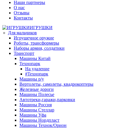
Наши партнеры
О нас
Отзывы
Контакты
ИГРУШКИ
Для мальчиков
Игрушечное оружие
Роботы, трансформеры
Наборы армия, солдатики
Транспорт
Машины Китай
Технопарк
На удаление
#Технопарк
Машины р/у
Вертолеты, самолеты, квадрокоптеры
Железные дороги
Машины Полесье
Автотреки,гаражи,парковки
Машины Россия
Машины Стеллар
Машины Уфа
Машины Нордпласт
Машины Технок/Орион