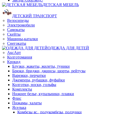
Звезда /сбор.мод./
ДЕТСКАЯ МЕБЕЛЬ
ДЕТСКИЙ ТРАНСПОРТ
Велосипеды
Электромобили
Самокаты
Скейты
Машины-каталки
Снегокаты
ОДЕЖДА ДЛЯ ДЕТЕЙ
АксАрт
Колготомания
Крокид
Блузки, жакеты, жилеты, туники
Брюки, бриджи, джинсы, шорты, рейтузы
Варежки, перчатки
Джемпера, рубашки, фуфайки
Колготки, носки, гольфы
Комплекты
Нижнее белье, купальники, плавки
Флис
Пижамы, халаты
Яселька
Комбезы яс., полукомбезы, ползунки