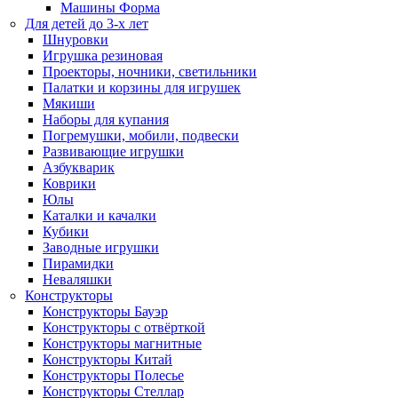
Машины Форма
Для детей до 3-х лет
Шнуровки
Игрушка резиновая
Проекторы, ночники, светильники
Палатки и корзины для игрушек
Мякиши
Наборы для купания
Погремушки, мобили, подвески
Развивающие игрушки
Азбукварик
Коврики
Юлы
Каталки и качалки
Кубики
Заводные игрушки
Пирамидки
Неваляшки
Конструкторы
Конструкторы Бауэр
Конструкторы с отвёрткой
Конструкторы магнитные
Конструкторы Китай
Конструкторы Полесье
Конструкторы Стеллар