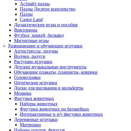
Астрайт пазлы
Пазлы Десятое королевство
Пазлы
Castor Land
Дидактические игры и пособия
Викторины
Футбол, хоккей, бильярд
Магнитные игры
Развивающие и обучающие игрушки
Антистрессы, лизуны
Волчки, радуги
Растущие игрушки
Детские музыкальные инструменты
Обучающие плакаты, планшеты, коврики
Головоломки
Оптические игрушки
Доски для рисования и мольберты
Мозаика
Фигурки животных
Наборы животных
Фигурки животных на батарейках
Интерактивные и р/у фигурки животных
Деревянные игрушки
Матрешки
Наборы опытов, фокусов