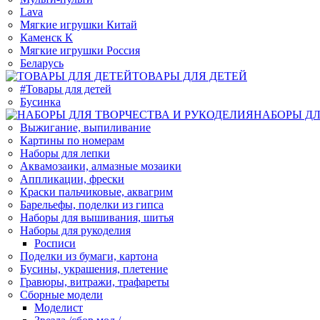
Lava
Мягкие игрушки Китай
Каменск К
Мягкие игрушки Россия
Беларусь
ТОВАРЫ ДЛЯ ДЕТЕЙ
#Товары для детей
Бусинка
НАБОРЫ ДЛ
Выжигание, выпиливание
Картины по номерам
Наборы для лепки
Аквамозаики, алмазные мозаики
Аппликации, фрески
Краски пальчиковые, аквагрим
Барельефы, поделки из гипса
Наборы для вышивания, шитья
Наборы для рукоделия
Росписи
Поделки из бумаги, картона
Бусины, украшения, плетение
Гравюры, витражи, трафареты
Сборные модели
Моделист