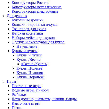
Конструкторы Россия
Конструкторы металлические
Конструкторы электронные
Для девочек
Кукольные домики
Коляски и кроватки д/кукол
Транспорт для кукол
Детская косметика
Наборы мебели для кукол
Одежда и аксессуары для кукол
На удаление
Куклы и пупсы
Куклы и пупсы
Куклы /Весна/
#Весна /Куклы/
Куклы Полесье
Куклы Иваново
Куклы Воронеж
Игры
Настольные игры
Водные игры, пинбол
Рыбалки
Лото,домино, шахматы, шашки, нарды
Карточные игры
Пазлы